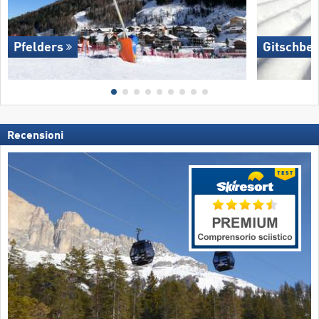
Pfelders
Gitschber
Recensioni