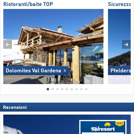
Ristoranti/baite TOP
Sicurezza
Dolomites Val Gardena
Pfelders
Recensioni