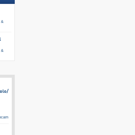
i &
l
i &
olo/​
ebcam