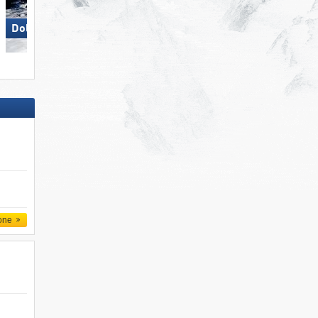
Madonna di Campiglio/​Pinzolo/​
Dolomites Val Gardena
Folgàrida/​Marilleva
one