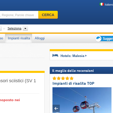
Italian
Comprensorio
CERCA
sciistico,
Regione,
Parole
Paesi
Stati Federati
Seleziona
chiave
eo
Impianti risalita
Alloggi
…
Suggeriment
per
vacanza
Hotels: Malesia
sciistica
Il meglio delle recensioni
ri sciistici (SV 1
Impianti di risalita TOP
onoposto nei