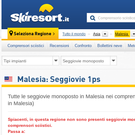
skiresort
Continenti
Seleziona Regione
Tutto il mondo
Asia
Malesia
Comprensori sciistici
Recensioni
Confronto
Bollettini neve
Met
Malesia: Seggiovie 1ps
Tutte le seggiovie monoposto in Malesia nei comprenso
in Malesia)
Spiacenti, in questa regione non sono presenti seggiovie m
comprensori sciistici.
Passa a: