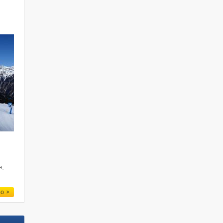
e
e,
io