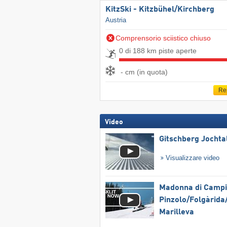
KitzSki - Kitzbühel/​Kirchberg
Austria
Comprensorio sciistico chiuso
0 di 188 km piste aperte
- cm (in quota)
Re
Video
Gitschberg Jochta
Visualizzare video
Madonna di Campig
Pinzolo/​Folgàrida/
Marilleva