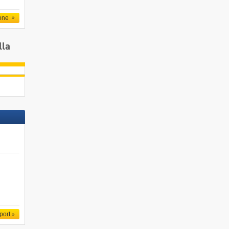
one
lla
port