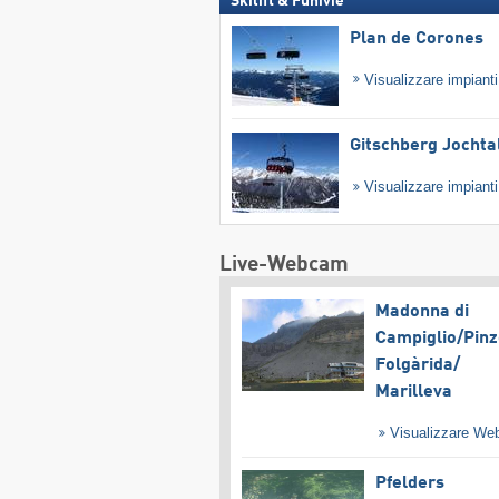
Skilift & Funivie
Plan de Corones
Visualizzare impiant
Gitschberg Jochta
Visualizzare impiant
Live-Webcam
Madonna di
Campiglio/​Pinz
Folgàrida/​
Marilleva
Visualizzare W
Pfelders