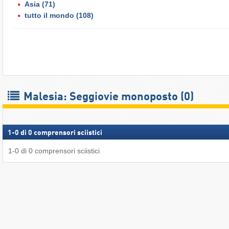
Asia
(71)
tutto il mondo
(108)
Malesia: Seggiovie monoposto (0)
1
-
0
di
0
comprensori sciistici
1
-
0
di
0
comprensori sciistici