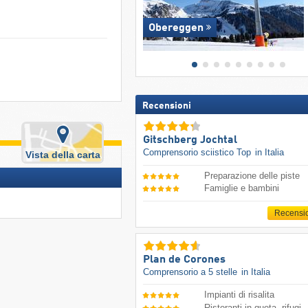
Obereggen
Recensioni
Gitschberg Jochtal
Comprensorio sciistico Top
in Italia
Vista della carta
Preparazione delle piste
Famiglie e bambini
Recensi
Plan de Corones
Comprensorio a 5 stelle
in Italia
Impianti di risalita
Ristoranti in quota, rifugi