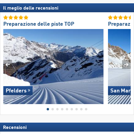
Il meglio delle recensioni
Preparazione delle piste TOP
Preparazio
Pfelders
San Marti
Recensioni