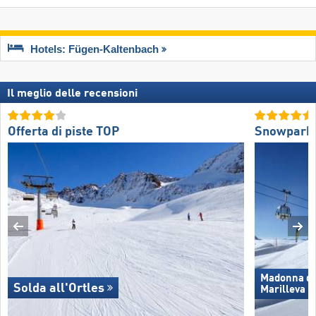
Hotels: Fügen-Kaltenbach
Il meglio delle recensioni
Offerta di piste TOP
Snowpark
Madonna di 
Solda all'Ortles
Marilleva