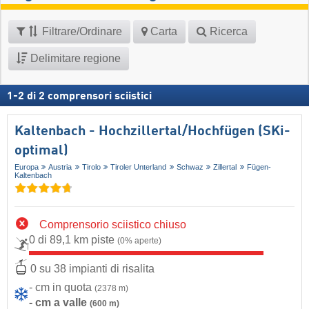
Filtrare/Ordinare
Carta
Ricerca
Delimitare regione
1
-
2
di
2
comprensori sciistici
Kaltenbach - Hochzillertal/​Hochfügen (SKi-
optimal)
Europa
Austria
Tirolo
Tiroler Unterland
Schwaz
Zillertal
Fügen-
Kaltenbach
Comprensorio sciistico chiuso
0 di 89,1 km piste
(0% aperte)
0 su 38 impianti di risalita
- cm in quota
(2378 m)
- cm a valle
(600 m)