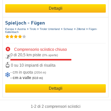
Dettagli
Spieljoch - Fügen
Europa
Austria
Tirolo
Tiroler Unterland
Schwaz
Zillertal
Fügen-
Kaltenbach
Comprensorio sciistico chiuso
0 di 20,5 km piste
(0% aperte)
0 su 10 impianti di risalita
- cm in quota
(2054 m)
- cm a valle
(610 m)
Dettagli
1
-
2
di
2
comprensori sciistici