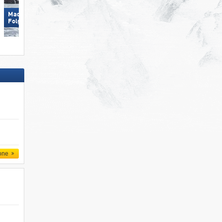
Madonna di Campiglio/​Pinzolo/​
Carezza
Folgàrida/​Marilleva
one