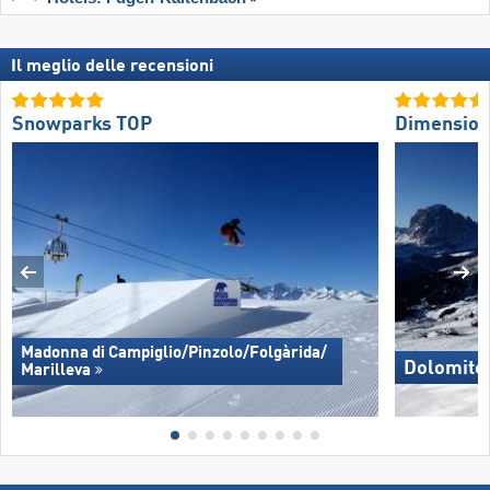
Il meglio delle recensioni
Snowparks TOP
Dimension
Madonna di Campiglio/​Pinzolo/​Folgàrida/​
Dolomite
Marilleva