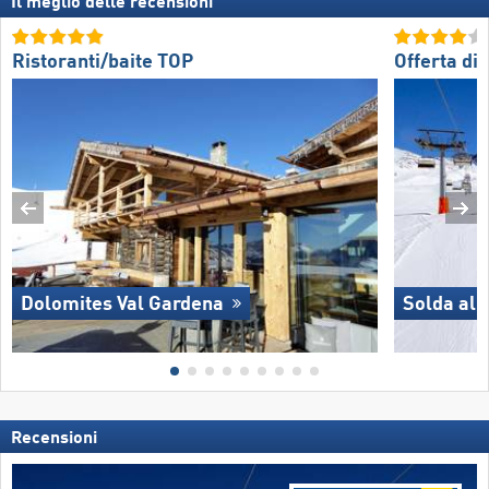
Il meglio delle recensioni
Ristoranti/baite TOP
Offerta di 
Dolomites Val Gardena
Solda all
Recensioni