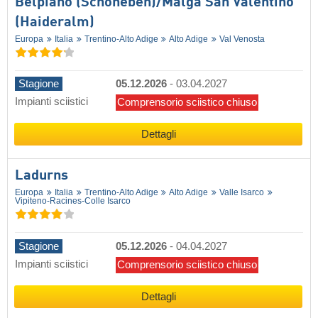
Belpiano (Schöneben)/​Malga San Valentino
(Haideralm)
Europa
Italia
Trentino-Alto Adige
Alto Adige
Val Venosta
Stagione
05.12.2026
-
03.04.2027
Impianti sciistici
Comprensorio sciistico chiuso
Dettagli
Ladurns
Europa
Italia
Trentino-Alto Adige
Alto Adige
Valle Isarco
Vipiteno-Racines-Colle Isarco
Stagione
05.12.2026
-
04.04.2027
Impianti sciistici
Comprensorio sciistico chiuso
Dettagli