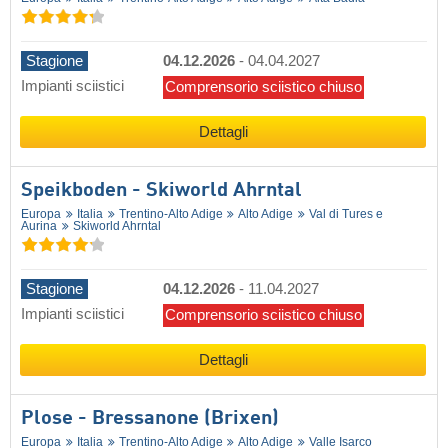
Stagione
04.12.2026
-
04.04.2027
Impianti sciistici
Comprensorio sciistico chiuso
Dettagli
Speikboden - Skiworld Ahrntal
Europa
Italia
Trentino-Alto Adige
Alto Adige
Val di Tures e
Aurina
Skiworld Ahrntal
Stagione
04.12.2026
-
11.04.2027
Impianti sciistici
Comprensorio sciistico chiuso
Dettagli
Plose - Bressanone (Brixen)
Europa
Italia
Trentino-Alto Adige
Alto Adige
Valle Isarco