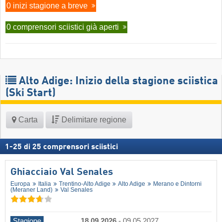
0 inizi stagione a breve
0 comprensori sciistici già aperti
Alto Adige: Inizio della stagione sciistica
(Ski Start)
Carta
Delimitare regione
1
-
25
di
25
comprensori sciistici
Ghiacciaio Val Senales
Europa
Italia
Trentino-Alto Adige
Alto Adige
Merano e Dintorni
(Meraner Land)
Val Senales
Stagione
18.09.2026
-
09.05.2027