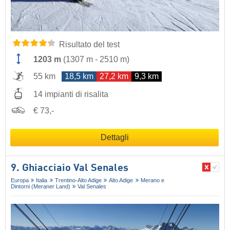
Risultato del test
1203 m
(
1307 m
-
2510 m
)
55 km
18,5 km
27,2 km
9,3 km
14 impianti di risalita
€ 73,-
Dettagli
9. Ghiacciaio Val Senales
Europa
Italia
Trentino-Alto Adige
Alto Adige
Merano e
Dintorni (Meraner Land)
Val Senales