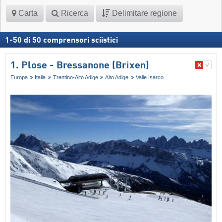
Carta
Ricerca
Delimitare regione
1
-
50
di
50
comprensori sciistici
1. Plose - Bressanone (Brixen)
Europa
Italia
Trentino-Alto Adige
Alto Adige
Valle Isarco