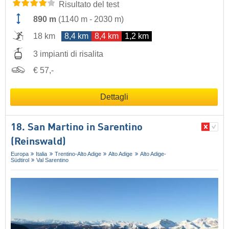
Risultato del test
890 m
(
1140 m
-
2030 m
)
18 km
8,4 km
8,4 km
1,2 km
3 impianti di risalita
€ 57,-
Dettagli
18. San Martino in Sarentino
(Reinswald)
Europa
Italia
Trentino-Alto Adige
Alto Adige
Alto Adige-
Südtirol
Val Sarentino