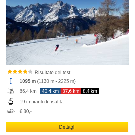
Risultato del test
1095 m
(
1130 m
-
2225 m
)
86,4 km
40,4 km
37,6 km
8,4 km
19 impianti di risalita
€ 80,-
Dettagli