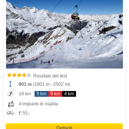
Risultato del test
901 m
(
1601 m
-
2502 m
)
18 km
5 km
9 km
4 km
4 impianti di risalita
€ 55,-
Dettagli