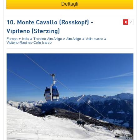
Dettagli
10. Monte Cavallo (Rosskopf) -
Vipiteno (Sterzing)
Europa
Italia
Trentino-Alto Adige
Alto Adige
Valle Isarco
Vipiteno-Racines-Colle Isarco