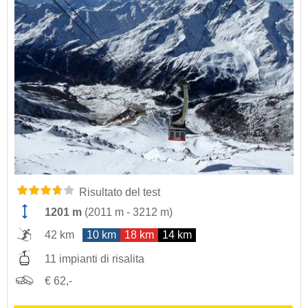
Risultato del test
1201 m
(
2011 m
-
3212 m
)
42 km
10 km
18 km
14 km
11 impianti di risalita
€ 62,-