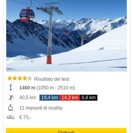
Risultato del test
1460 m
(
1050 m
-
2510 m
)
40,5 km
19,4 km
14,3 km
6,8 km
11 impianti di risalita
€ 75,-
Dettagli