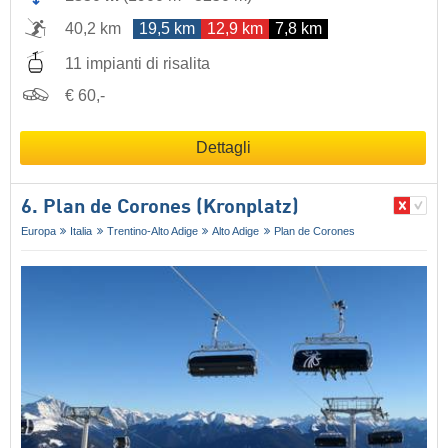
40,2 km
19,5 km
12,9 km
7,8 km
11 impianti di risalita
€ 60,-
Dettagli
6. Plan de Corones (Kronplatz)
Europa
Italia
Trentino-Alto Adige
Alto Adige
Plan de Corones