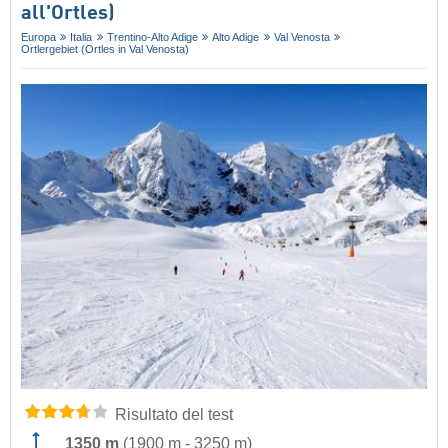
all'Ortles)
Europa
Italia
Trentino-Alto Adige
Alto Adige
Val Venosta
Ortlergebiet (Ortles in Val Venosta)
Risultato del test
1350 m
(
1900 m
-
3250 m
)