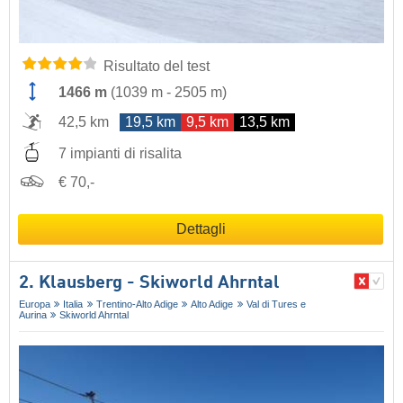
Risultato del test
1466 m
(
1039 m
-
2505 m
)
42,5 km
19,5 km
9,5 km
13,5 km
7 impianti di risalita
€ 70,-
Dettagli
2. Klausberg - Skiworld Ahrntal
Europa
Italia
Trentino-Alto Adige
Alto Adige
Val di Tures e
Aurina
Skiworld Ahrntal