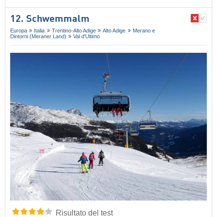
12. Schwemmalm
Europa
Italia
Trentino-Alto Adige
Alto Adige
Merano e
Dintorni (Meraner Land)
Val d'Ultimo
Risultato del test