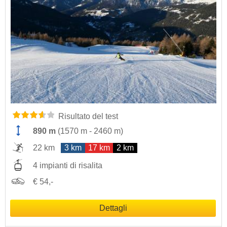
Risultato del test
890 m
(
1570 m
-
2460 m
)
22 km
3 km
17 km
2 km
4 impianti di risalita
€ 54,-
Dettagli