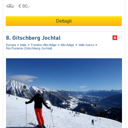
€ 80,-
Dettagli
8. Gitschberg Jochtal
Europa
Italia
Trentino-Alto Adige
Alto Adige
Valle Isarco
Rio Pusteria (Gitschberg Jochtal)