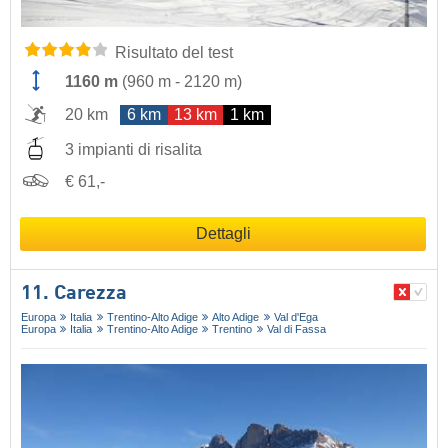
Risultato del test
1160 m
(
960 m
-
2120 m
)
20 km
6 km
13 km
1 km
3 impianti di risalita
€ 61,-
Dettagli
11. Carezza
Europa
Italia
Trentino-Alto Adige
Alto Adige
Val d'Ega
Europa
Italia
Trentino-Alto Adige
Trentino
Val di Fassa