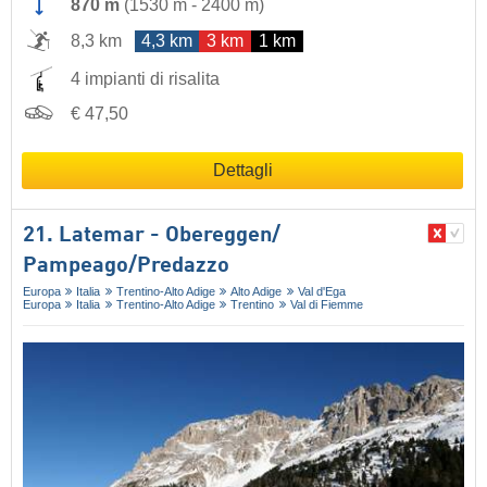
870 m
(
1530 m
-
2400 m
)
8,3 km
4,3 km
3 km
1 km
4 impianti di risalita
€ 47,50
Dettagli
21. Latemar - Obereggen/​
Pampeago/​Predazzo
Europa
Italia
Trentino-Alto Adige
Alto Adige
Val d'Ega
Europa
Italia
Trentino-Alto Adige
Trentino
Val di Fiemme