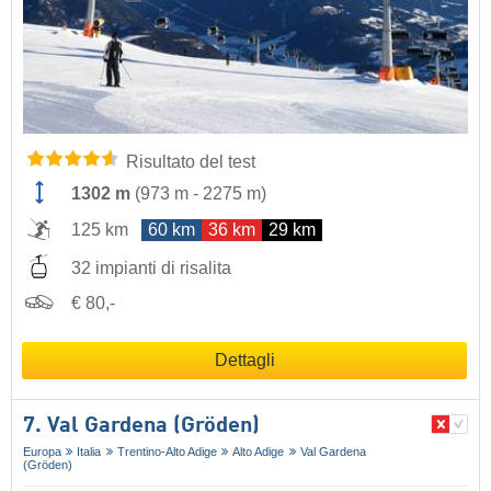
Risultato del test
1302 m
(
973 m
-
2275 m
)
125 km
60 km
36 km
29 km
32 impianti di risalita
€ 80,-
Dettagli
7. Val Gardena (Gröden)
Europa
Italia
Trentino-Alto Adige
Alto Adige
Val Gardena
(Gröden)