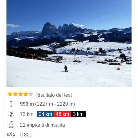
Risultato del test
993 m
(
1227 m
-
2220 m
)
73 km
24 km
46 km
3 km
21 impianti di risalita
€ 80,-