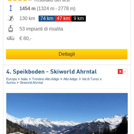
1454 m
(
1324 m
-
2778 m
)
130 km
74 km
47 km
9 km
53 impianti di risalita
€ 80,-
Dettagli
4. Speikboden - Skiworld Ahrntal
Europa
Italia
Trentino-Alto Adige
Alto Adige
Val di Tures e
Aurina
Skiworld Ahrntal