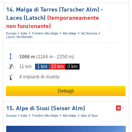
14. Malga di Tarres (Tarscher Alm) -
Laces (Latsch)
(temporaneamente
non funzionante)
Europa
Italia
Trentino-Alto Adige
Alto Adige
Val Venosta
Laces-Val Martello
1066 m
(
1184 m
-
2250 m
)
11 km
1 km
10 km
0 km
4 impianti di risalita
Dettagli
15. Alpe di Siusi (Seiser Alm)
Europa
Italia
Trentino-Alto Adige
Alto Adige
Alpe di Siusi