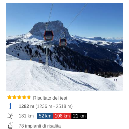
Risultato del test
1282 m
(
1236 m
-
2518 m
)
181 km
52 km
108 km
21 km
78 impianti di risalita