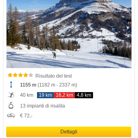
Risultato del test
1155 m
(
1182 m
-
2337 m
)
40 km
19 km
16,2 km
4,8 km
13 impianti di risalita
€ 72,-
Dettagli