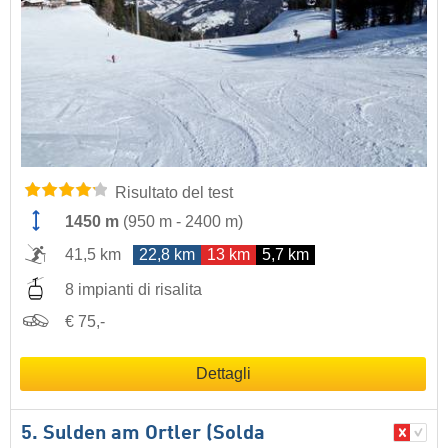
Risultato del test
1450 m
(
950 m
-
2400 m
)
41,5 km
22,8 km
13 km
5,7 km
8 impianti di risalita
€ 75,-
Dettagli
5. Sulden am Ortler (Solda