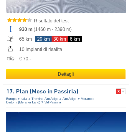
Risultato del test
930 m
(
1460 m
-
2390 m
)
65 km
29 km
30 km
6 km
10 impianti di risalita
€ 70,-
Dettagli
17. Plan (Moso in Passiria)
Europa
Italia
Trentino-Alto Adige
Alto Adige
Merano e
Dintorni (Meraner Land)
Val Passiria