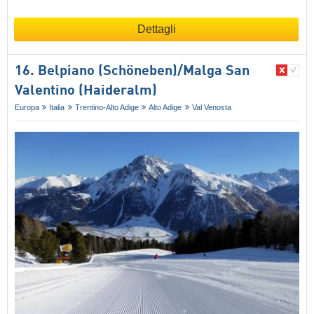
Dettagli
16. Belpiano (Schöneben)/​Malga San
Valentino (Haideralm)
Europa
Italia
Trentino-Alto Adige
Alto Adige
Val Venosta