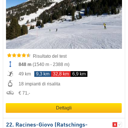
Risultato del test
848 m
(
1540 m
-
2388 m
)
49 km
9,3 km
32,8 km
6,9 km
18 impianti di risalita
€ 71,-
Dettagli
22. Racines-Giovo (Ratschings-