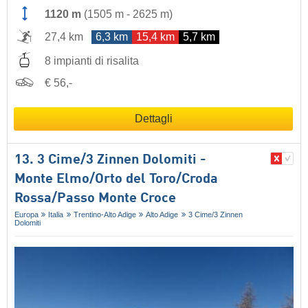
1120 m
(
1505 m
-
2625 m
)
27,4 km
6,3 km
15,4 km
5,7 km
8 impianti di risalita
€ 56,-
Dettagli
13. 3 Cime/​3 Zinnen Dolomiti -
Monte Elmo/​Orto del Toro/​Croda
Rossa/​Passo Monte Croce
Europa
Italia
Trentino-Alto Adige
Alto Adige
3 Cime/​3 Zinnen
Dolomiti