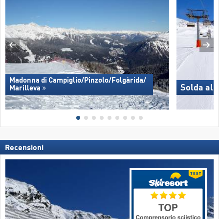
Madonna di Campiglio/​Pinzolo/​Folgàrida/​
Solda all
Marilleva
Recensioni