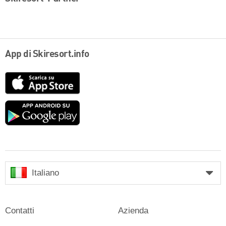
App di Skiresort.info
App
Store
Google
play
Italiano
Contatti
Azienda