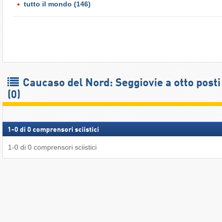
tutto il mondo
(146)
Caucaso del Nord: Seggiovie a otto posti
(0)
1
-
0
di
0
comprensori sciistici
1
-
0
di
0
comprensori sciistici