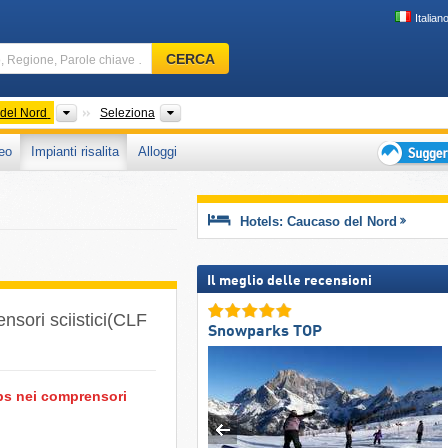
Italian
Comprensorio
CERCA
sciistico,
Regione,
Parole
Distretti Federali
Catene montuose
del Nord
Seleziona
chiave
eo
Impianti risalita
Alloggi
…
Suggeriment
per
vacanza
Hotels: Caucaso del Nord
sciistica
Il meglio delle recensioni
nsori sciistici(CLF
Snowparks TOP
8ps nei comprensori