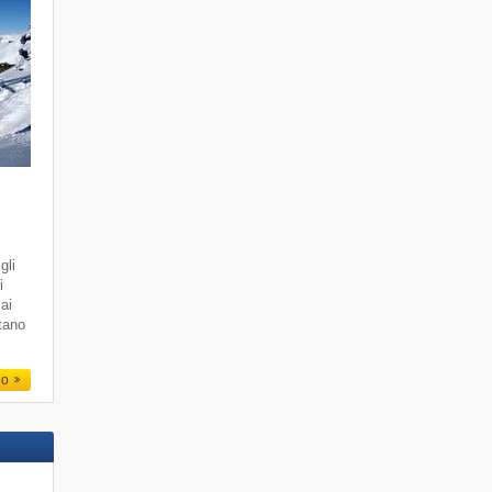
gli
i
 ai
ttano
io