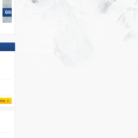
Gitschberg Jochtal
Obereggen
one