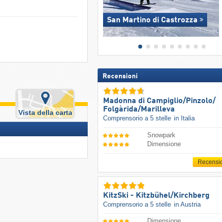
San Martino di Castrozza
Recensioni
Madonna di Campiglio/​Pinzolo/​
Folgàrida/​Marilleva
Vista della carta
Comprensorio a 5 stelle
in Italia
Snowpark
Dimensione
Recensi
KitzSki - Kitzbühel/​Kirchberg
Comprensorio a 5 stelle
in Austria
Dimensione