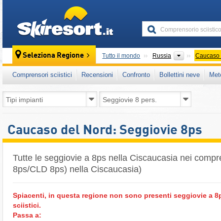
skiresort
Paesi
Seleziona Regione
Tutto il mondo
Russia
Caucaso 
Comprensori sciistici
Recensioni
Confronto
Bollettini neve
Met
Caucaso del Nord: Seggiovie 8ps
Tutte le seggiovie a 8ps nella Ciscaucasia nei compre
8ps/CLD 8ps) nella Ciscaucasia)
Spiacenti, in questa regione non sono presenti seggiovie a 
sciistici.
Passa a: