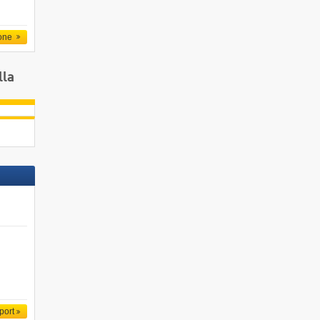
one
lla
port