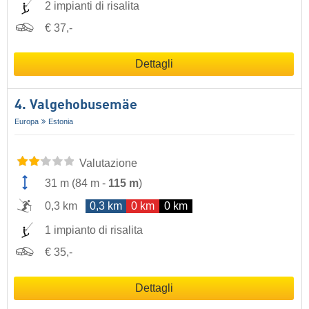
2 impianti di risalita
€ 37,-
Dettagli
4. Valgehobusemäe
Europa
Estonia
Valutazione
31 m
(
84 m
-
115 m
)
0,3 km
0,3 km
0 km
0 km
1 impianto di risalita
€ 35,-
Dettagli