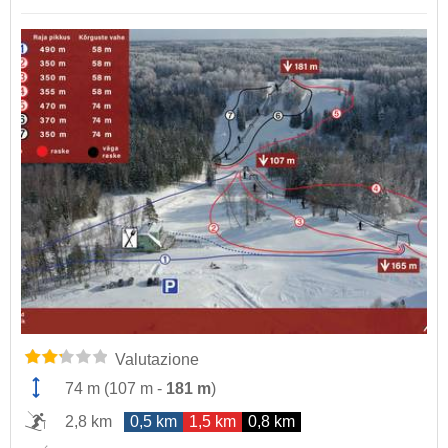
Valutazione
74 m
(
107 m
-
181 m
)
2,8 km
0,5 km
1,5 km
0,8 km