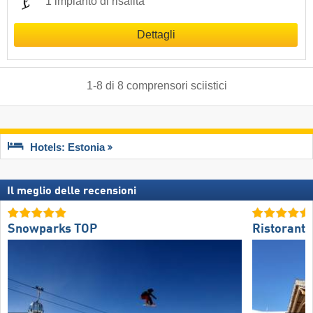
1 impianto di risalita
Dettagli
1
-
8
di
8
comprensori sciistici
Hotels: Estonia
Il meglio delle recensioni
Snowparks TOP
Ristoranti