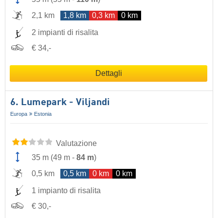
2,1 km
1,8 km
0,3 km
0 km
2 impianti di risalita
€ 34,-
Dettagli
6. Lumepark - Viljandi
Europa
Estonia
Valutazione
35 m
(
49 m
-
84 m
)
0,5 km
0,5 km
0 km
0 km
1 impianto di risalita
€ 30,-