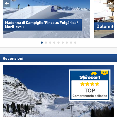
Madonna di Campiglio/​Pinzolo/​Folgàrida/​
Dolomite
Marilleva
Recensioni