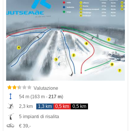
Valutazione
54 m
(
163 m
-
217 m
)
2,3 km
1,3 km
0,5 km
0,5 km
5 impianti di risalita
€ 39,-