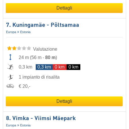
Dettagli
7. Kuningamäe - Põltsamaa
Europa
Estonia
Valutazione
24 m
(
56 m
-
80 m
)
0,3 km
0,3 km
0 km
0 km
1 impianto di risalita
€ 20,-
Dettagli
8. Vimka - Viimsi Mäepark
Europa
Estonia