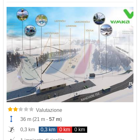
Valutazione
36 m
(
21 m
-
57 m
)
0,3 km
0,3 km
0 km
0 km