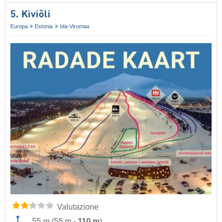
5. Kiviõli
Europa
Estonia
Ida-Virumaa
Valutazione
55 m
(
55 m
-
110 m
)