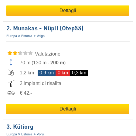
Dettagli
2. Munakas - Nüpli (Otepää)
Europa
Estonia
Valga
Valutazione
70 m
(
130 m
-
200 m
)
1,2 km
0,9 km
0 km
0,3 km
2 impianti di risalita
€ 42,-
Dettagli
3. Kütiorg
Europa
Estonia
Võru