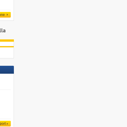
one
lla
port