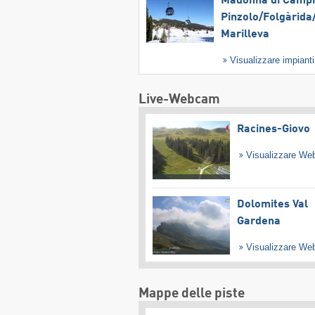
Madonna di Campig
Pinzolo/​Folgàrida/
Marilleva
Visualizzare impiant
Live-Webcam
Racines-Giovo
Visualizzare W
Dolomites Val
Gardena
Visualizzare W
Mappe delle piste