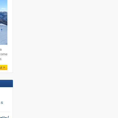
da
 come
e.
qui
i &