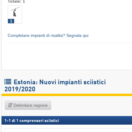
Totale: 1
1
Completare impianti di risalita? Segnala qui
Estonia: Nuovi impianti sciistici
2019/2020
Delimitare regione
1
-
1
di
1
comprensori sciistici