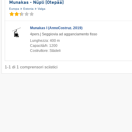
Munakas - Nüpli (Otepää)
Europa
Estonia
Valga
Munakas I (AnnoCostruz. 2019)
4pers.| Seggiovia ad agganciamento fisso
Lunghezza: 400 m
Capacità/h: 1200
Costruttore: Städeli
1
-
1
di
1
comprensori sciistici