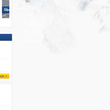
Obereggen
Solda all'Ortles
one