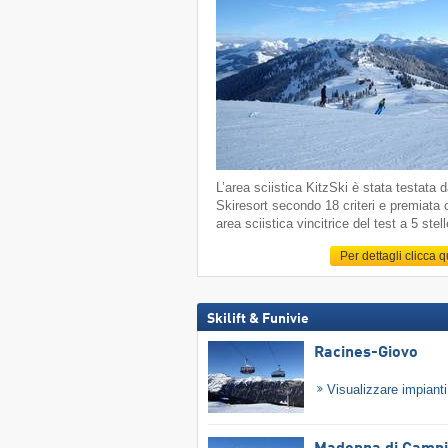
L’area sciistica KitzSki è stata testata 
Skiresort secondo 18 criteri e premiata
area sciistica vincitrice del test a 5 stell
Per dettagli clicca 
Skilift & Funivie
Racines-Giovo
Visualizzare impiant