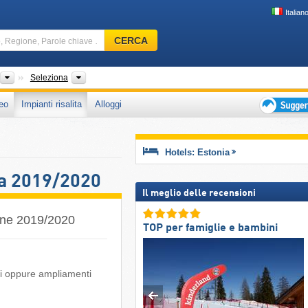
Italian
Comprensorio
CERCA
sciistico,
Regione,
Parole
Paesi
Zone, Distretti
Seleziona
chiave
eo
Impianti risalita
Alloggi
…
Suggeriment
per
vacanza
Hotels: Estonia
sciistica
ita 2019/2020
Il meglio delle recensioni
gione 2019/2020
TOP per famiglie e bambini
ati oppure ampliamenti