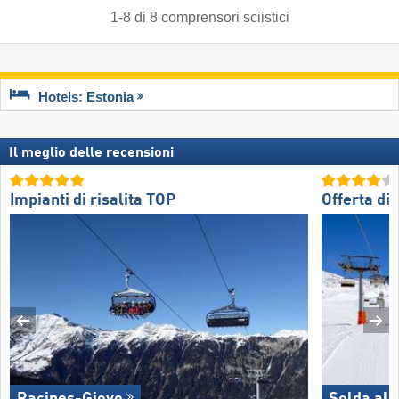
1
-
8
di
8
comprensori sciistici
Hotels: Estonia
Il meglio delle recensioni
Impianti di risalita TOP
Offerta di 
Racines-Giovo
Solda all