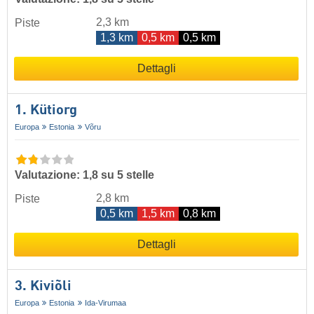
2,3 km
Piste
1,3 km
0,5 km
0,5 km
Dettagli
1. Kütiorg
Europa
Estonia
Võru
Valutazione: 1,8 su 5 stelle
2,8 km
Piste
0,5 km
1,5 km
0,8 km
Dettagli
3. Kiviõli
Europa
Estonia
Ida-Virumaa