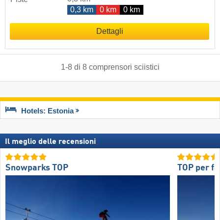
0,3 km
0 km
0 km
Dettagli
1
-
8
di
8
comprensori sciistici
Hotels: Estonia
Il meglio delle recensioni
Snowparks TOP
TOP per fa