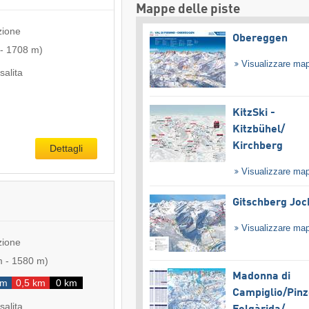
Mappe delle piste
zione
Obereggen
-
1708 m
)
Visualizzare ma
salita
KitzSki -
Kitzbühel/​
Kirchberg
Dettagli
Visualizzare ma
Gitschberg Joc
Visualizzare ma
zione
m
-
1580 m
)
Madonna di
km
0,5 km
0 km
Campiglio/​Pinz
salita