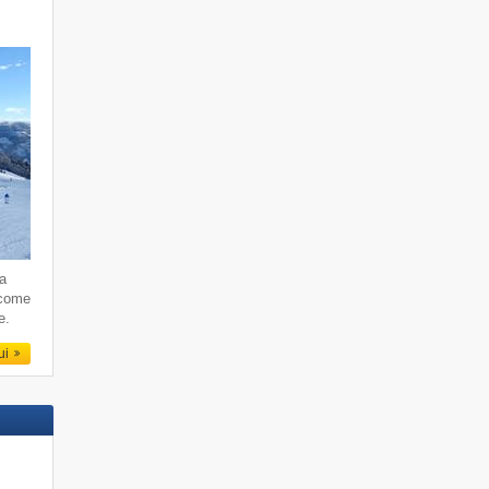
da
 come
e.
qui