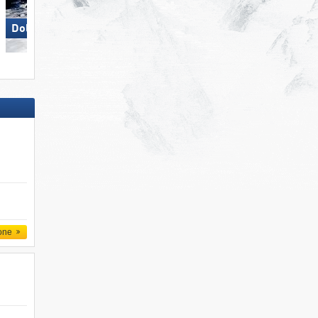
Dolomites Val Gardena
San Martino di Castrozza
one