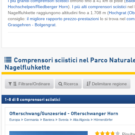
I più grandi comprensori sciistici
offrono fino a 41 km di piste (
Bald
Hochschelpen/​Riedberger Horn
).
I più alti comprensori sciistici
nel 
Nagelfluhkette raggiungono altitudini fino a 1.708 m (
Hochgrat (Ob
consiglio:
il migliore rapporto prezzo-prestazioni
lo si trova nel
comp
Grasgehren - Bolgengrat
.
Comprensori sciistici nel Parco Natural
Nagelfluhkette
Filtrare/Ordinare
Ricerca
Delimitare regione
1
-
8
di
8
comprensori sciistici
Ofterschwang/​Gunzesried - Ofterschwanger Horn
Europa
Germania
Baviera
Svevia
Alta Algovia
Hörnerdörfer
Risulta