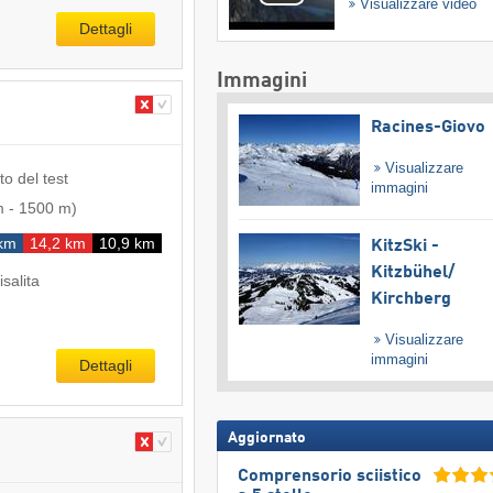
Visualizzare video
Dettagli
Immagini
Racines-Giovo
Visualizzare
to del test
immagini
m
-
1500 m
)
 km
14,2 km
10,9 km
KitzSki -
Kitzbühel/​
isalita
Kirchberg
Visualizzare
immagini
Dettagli
Aggiornato
Comprensorio sciistico