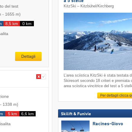
a 5 stelle
to del test
KitzSki – Kitzbühel/​Kirchberg
m
-
1655 m
)
m
8,5 km
0 km
salita
Dettagli
L’area sciistica KitzSki è stata testata 
Skiresort secondo 18 criteri e premiata
area sciistica vincitrice del test a 5 stell
Per dettagli clicca 
zione
-
1338 m
)
km
5 km
6,6 km
Skilift & Funivie
isalita
Racines-Giovo