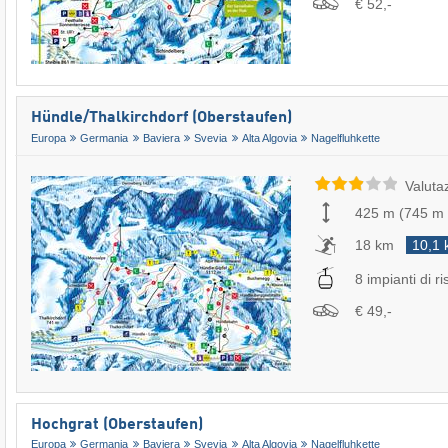
€ 52,-
Hündle/​Thalkirchdorf (Oberstaufen)
Europa
Germania
Baviera
Svevia
Alta Algovia
Nagelfluhkette
Valuta
425 m
(
745 m
18 km
10,1
8 impianti di ri
€ 49,-
Hochgrat (Oberstaufen)
Europa
Germania
Baviera
Svevia
Alta Algovia
Nagelfluhkette