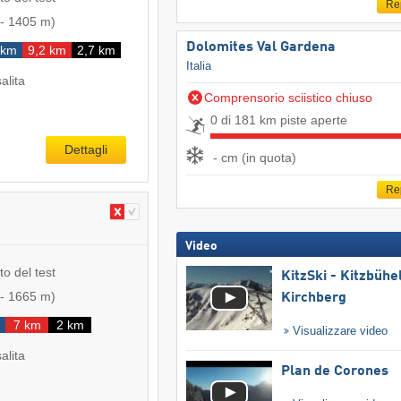
Re
-
1405 m
)
Dolomites Val Gardena
 km
9,2 km
2,7 km
Italia
salita
Comprensorio sciistico chiuso
0 di 181 km piste aperte
Dettagli
- cm (in quota)
Re
Video
to del test
KitzSki - Kitzbühel
-
1665 m
)
Kirchberg
7 km
2 km
Visualizzare video
salita
Plan de Corones