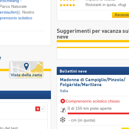
erschwang -
Ristoranti in quota, rifugi
Parco Naturale
erstaufen)
). Nostro
Recensi
rensorio sciistico
Suggerimenti per vacanza su
neve
e
Bollettini neve
Vista della carta
Madonna di Campiglio/​Pinzolo/​
Folgàrida/​Marilleva
Italia
Comprensorio sciistico chiuso
0 di 155 km piste aperte
- cm (in quota)
to del test