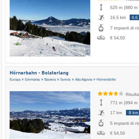
525 m
(
880 m
16,5 km
4,6
7 impianti di ri
€ 54,50
Hörnerbahn - Bolsterlang
Europa
Germania
Baviera
Svevia
Alta Algovia
Hörnerdörfer
Risulta
771 m
(
894 m
17 km
8 km
5 impianti di ri
€ 54,50