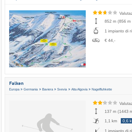
Valuta
852 m
(
856 m
1 impianto di ri
€ 44,-
Falken
Europa
Germania
Baviera
Svevia
Alta Algovia
Nagelfluhkette
Valuta
137 m
(
1443 
1,1 km
0,6 
1 impianto di ri