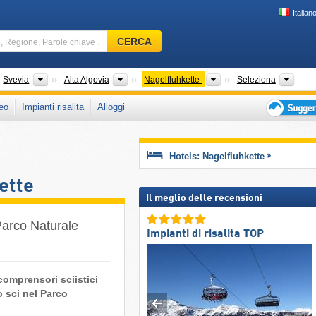
Italian
Comprensorio
CERCA
sciistico,
Regione,
Parole
desländer (Stati federati della Germania)
Distretti
Circondari
Regioni turistiche
Regio
Svevia
Alta Algovia
Nagelfluhkette
Seleziona
chiave
eo
Impianti risalita
Alloggi
…
Suggeriment
per
vacanza
Hotels: Nagelfluhkette
sciistica
ette
Il meglio delle recensioni
 Parco Naturale
Impianti di risalita TOP
comprensori sciistici
o sci nel Parco