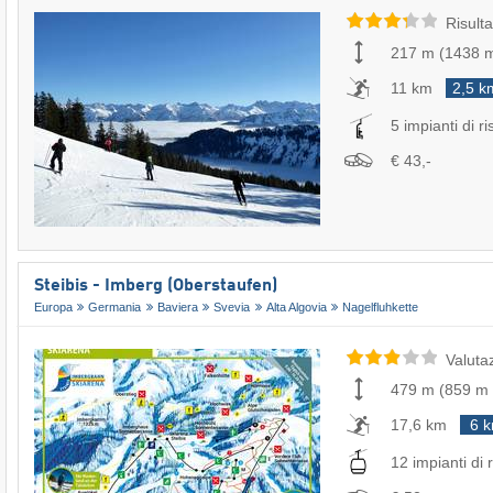
Risulta
217 m
(
1438 
11 km
2,5 k
5 impianti di ri
€ 43,-
Steibis - Imberg (Oberstaufen)
Europa
Germania
Baviera
Svevia
Alta Algovia
Nagelfluhkette
Valuta
479 m
(
859 m
17,6 km
6 
12 impianti di r