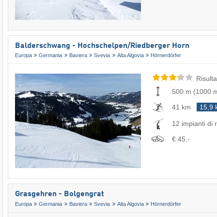
Balderschwang - Hochschelpen/​Riedberger Horn
Europa
Germania
Baviera
Svevia
Alta Algovia
Hörnerdörfer
Risulta
500 m
(
1000 
41 km
15,9
12 impianti di r
€ 45,-
Grasgehren - Bolgengrat
Europa
Germania
Baviera
Svevia
Alta Algovia
Hörnerdörfer