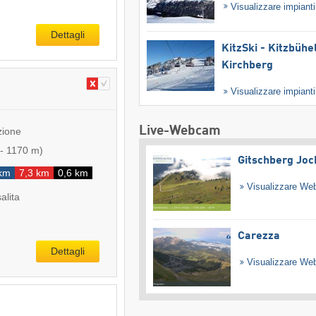
Visualizzare impiant
Dettagli
KitzSki - Kitzbühel
Kirchberg
Visualizzare impiant
Live-Webcam
zione
-
1170 m
)
Gitschberg Joc
 km
7,3 km
0,6 km
Visualizzare W
salita
Carezza
Dettagli
Visualizzare W