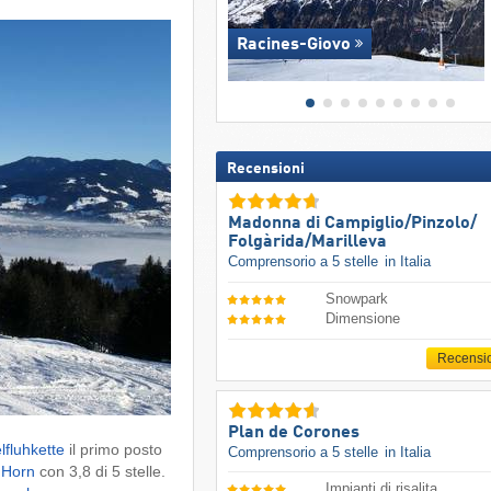
Racines-Giovo
Recensioni
Madonna di Campiglio/​Pinzolo/​
Folgàrida/​Marilleva
Comprensorio a 5 stelle
in Italia
Snowpark
Dimensione
Recensi
Plan de Corones
lfluhkette
il primo posto
Comprensorio a 5 stelle
in Italia
 Horn
con 3,8 di 5 stelle.
Impianti di risalita