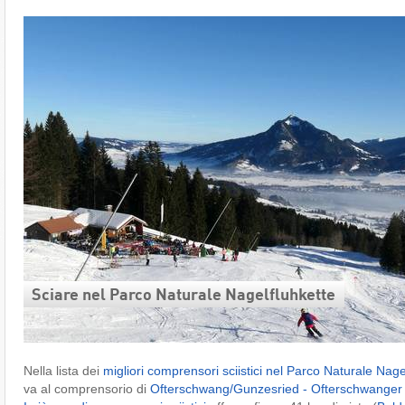
Sciare nel Parco Naturale Nagelfluhkette
Nella lista dei
migliori comprensori sciistici nel Parco Naturale Nage
va al comprensorio di
Ofterschwang/​Gunzesried - Ofterschwanger