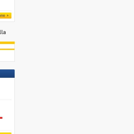
one
lla