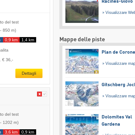
Racines-Giovo
Visualizzare W
to del test
-
850 m
)
Mappe delle piste
m
0,9 km
1,4 km
salita
Plan de Coron
. € 36,-
Visualizzare ma
Dettagli
Gitschberg Joc
Visualizzare ma
to del test
Dolomites Val
-
1202 m
)
Gardena
m
3,6 km
0,9 km