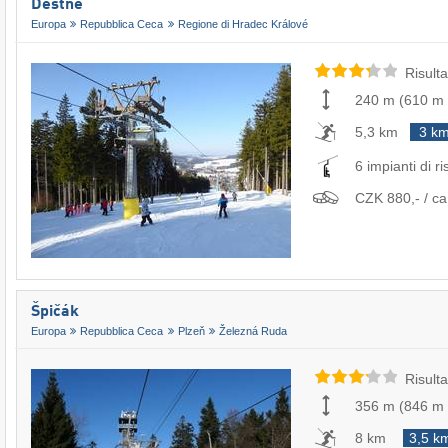
Deštné
Europa
Repubblica Ceca
Regione di Hradec Králové
Risulta
240 m
(
610 m
5,3 km
3 k
6 impianti di ri
CZK 880,- / ca
Špičák
Europa
Repubblica Ceca
Plzeň
Železná Ruda
Risulta
356 m
(
846 m
8 km
3,5 k