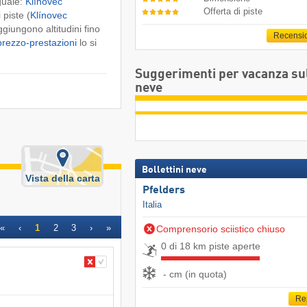
guale:
Klínovec
Offerta di piste
 piste (
Klínovec
iungono altitudini fino
Recensi
 prezzo-prestazioni
lo si
Suggerimenti per vacanza su
neve
Bollettini neve
Vista della carta
Pfelders
Italia
«
‹
1
2
3
›
»
Comprensorio sciistico chiuso
0 di 18 km piste aperte
- cm (in quota)
Re