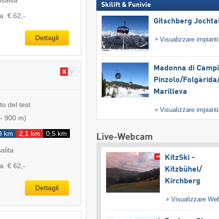
isalita
Skilift & Funivie
a. € 62,-
Gitschberg Jochta
Dettagli
Visualizzare impiant
Madonna di Campig
Pinzolo/​Folgàrida/
Marilleva
to del test
Visualizzare impiant
-
900 m
)
9 km
2,1 km
0,5 km
Live-Webcam
salita
KitzSki -
a. € 62,-
Kitzbühel/​
Kirchberg
Dettagli
Visualizzare W