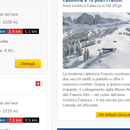
Cabinovia a 10 posti Franzin
Area sciistica Carezza in Val d'Ega
to del test
-
1026 m
)
 km
2,4 km
1,1 km
salita
a. € 43,-
Dettagli
La moderna cabinovia Franzin sostituis
due vecchi skilift a piattello e offre il
massimo comfort. Grazie a questo nuo
impianto, il collegamento dalla Moser A
alla Franzin Alm – nel cuore dell’area
sciistica Carezza – è ora ancora più vel
to del test
comodo ed efficiente.
-
1215 m
)
Per dettagli clicca 
 km
7,5 km
0,5 km