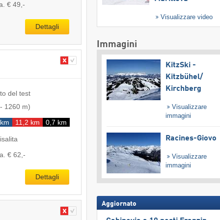
a. € 49,-
Visualizzare video
Dettagli
Immagini
KitzSki -
Kitzbühel/​
Kirchberg
to del test
-
1260 m
)
Visualizzare
immagini
 km
11,2 km
0,7 km
Racines-Giovo
isalita
a. € 62,-
Visualizzare
immagini
Dettagli
Aggiornato