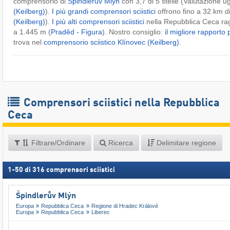
comprensorio di
Špindlerův Mlýn
con 3,7 di 5 stelle (Valutazione u
(Keilberg)
).
I più grandi comprensori sciistici
offrono fino a 32 km di
(Keilberg)
).
I più alti comprensori sciistici
nella Repubblica Ceca ragg
a 1.445 m (
Praděd - Figura
). Nostro consiglio:
il migliore rapporto
trova nel
comprensorio sciistico Klínovec (Keilberg)
.
Comprensori sciistici nella Repubblica
Ceca
Filtrare/Ordinare
Ricerca
Delimitare regione
1
-
50
di
316
comprensori sciistici
Špindlerův Mlýn
Europa
Repubblica Ceca
Regione di Hradec Králové
Europa
Repubblica Ceca
Liberec