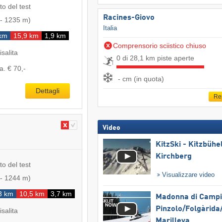
to del test
Racines-Giovo
-
1235 m
)
Italia
km
15,9 km
1,9 km
Comprensorio sciistico chiuso
isalita
0 di 28,1 km piste aperte
a. € 70,-
- cm (in quota)
Dettagli
Re
Video
KitzSki - Kitzbühel
Kirchberg
to del test
Visualizzare video
-
1244 m
)
3 km
10,5 km
3,7 km
Madonna di Campig
Pinzolo/​Folgàrida/
isalita
Marilleva