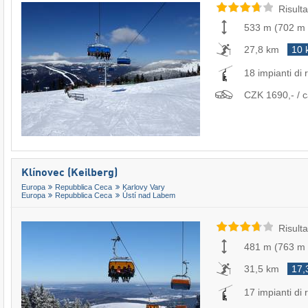
Risulta
533 m
(
702 m
27,8 km
10 
18 impianti di r
CZK 1690,- / c
Klínovec (Keilberg)
Europa
Repubblica Ceca
Karlovy Vary
Europa
Repubblica Ceca
Ústí nad Labem
Risulta
481 m
(
763 m
31,5 km
17,
17 impianti di r