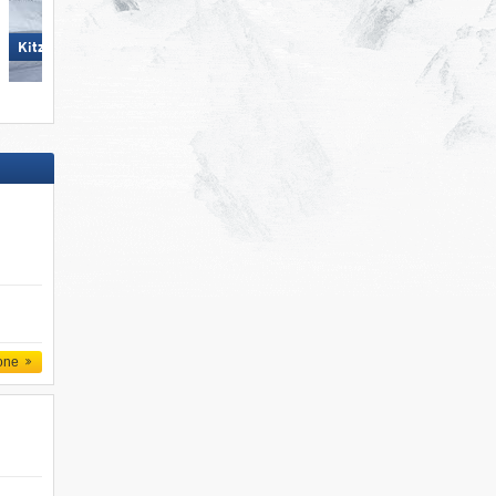
Plan de Corones
KitzSki - Kitzbühel/​Kirchberg
one