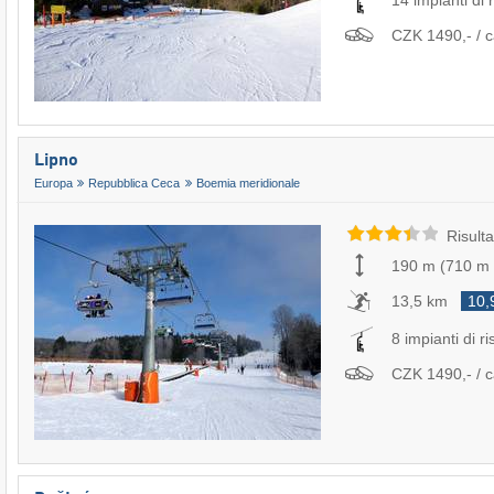
14 impianti di r
CZK 1490,- / c
Lipno
Europa
Repubblica Ceca
Boemia meridionale
Risulta
190 m
(
710 m
13,5 km
10,
8 impianti di ri
CZK 1490,- / c