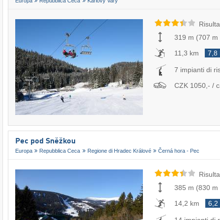
Europa
Repubblica Ceca
Karlovy Vary
Risulta
319 m
(
707 m
11,3 km
7,8
7 impianti di ri
CZK 1050,- / c
Pec pod Sněžkou
Europa
Repubblica Ceca
Regione di Hradec Králové
Černá hora - Pec
Risulta
385 m
(
830 m
14,2 km
6,2