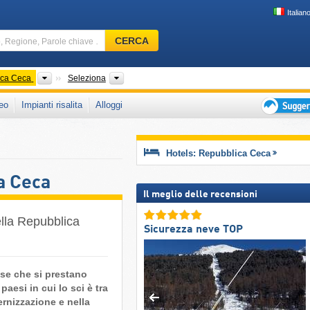
Italian
Comprensorio
CERCA
sciistico,
Regione,
Parole
Paesi
Regioni, Zone, Regioni turistiche, Catene mont
ica Ceca
Seleziona
chiave
eo
Impianti risalita
Alloggi
…
Suggeriment
per
vacanza
Hotels: Repubblica Ceca
sciistica
a Ceca
Il meglio delle recensioni
nella Repubblica
Sicurezza neve TOP
se che si prestano
aesi in cui lo sci è tra
ernizzazione e nella