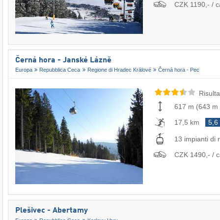
CZK 1190,- / c
Černá hora - Janské Lázně
Europa
Repubblica Ceca
Regione di Hradec Králové
Černá hora - Pec
Risulta
617 m
(
643 m
17,5 km
5,6
13 impianti di r
CZK 1490,- / c
Plešivec - Abertamy