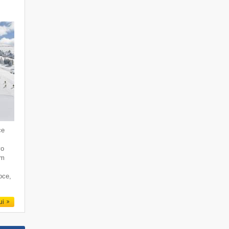
ce
vo
lm
oce,
qui