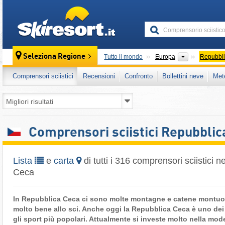
skiresort
Continenti
Seleziona Regione
Tutto il mondo
Europa
Repubbl
Comprensori sciistici
Recensioni
Confronto
Bollettini neve
Met
Comprensori sciistici Repubblic
Lista
e
carta
di tutti i 316 comprensori sciistici 
Ceca
In Repubblica Ceca ci sono molte montagne e catene montuo
molto bene allo sci. Anche oggi la Repubblica Ceca è uno dei p
gli sport più popolari. Attualmente si investe molto nella mod