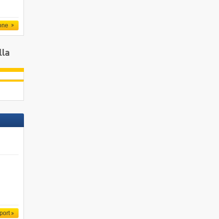
one
lla
port