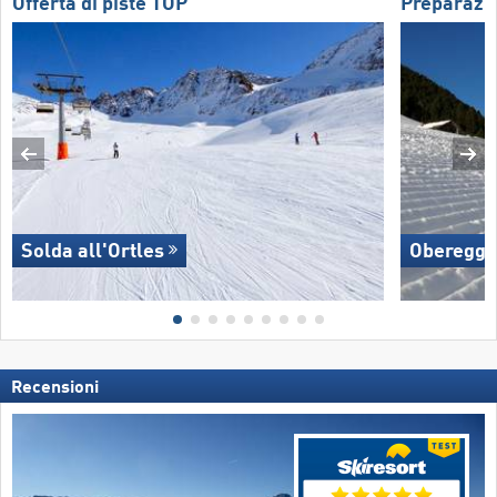
Offerta di piste TOP
Preparazio
Solda all'Ortles
Oberegg
Recensioni