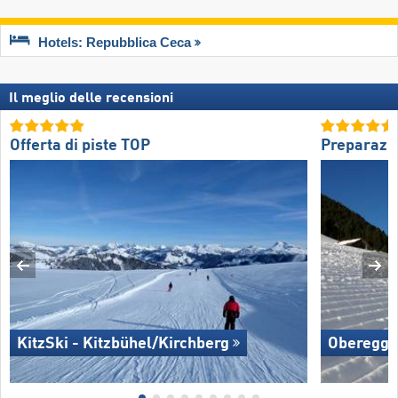
Hotels: Repubblica Ceca
Il meglio delle recensioni
Offerta di piste TOP
Preparazio
KitzSki - Kitzbühel/​Kirchberg
Oberegg