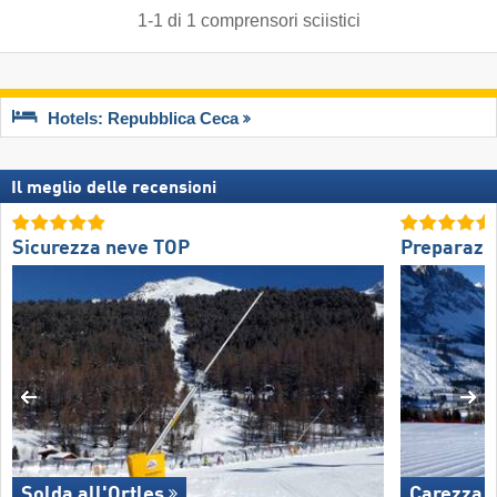
1
-
1
di
1
comprensori sciistici
Hotels: Repubblica Ceca
Il meglio delle recensioni
Sicurezza neve TOP
Preparazio
Solda all'Ortles
Carezza