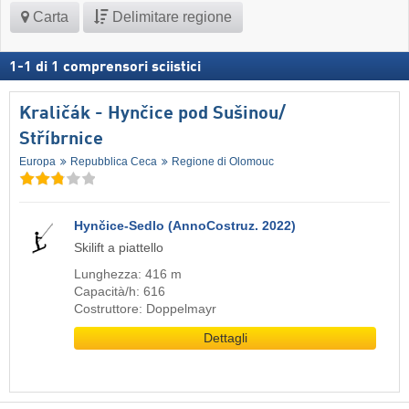
Carta
Delimitare regione
1
-
1
di
1
comprensori sciistici
Kraličák - Hynčice pod Sušinou/​
Stříbrnice
Europa
Repubblica Ceca
Regione di Olomouc
Hynčice-Sedlo (AnnoCostruz. 2022)
Skilift a piattello
Lunghezza: 416 m
Capacità/h: 616
Costruttore: Doppelmayr
Dettagli