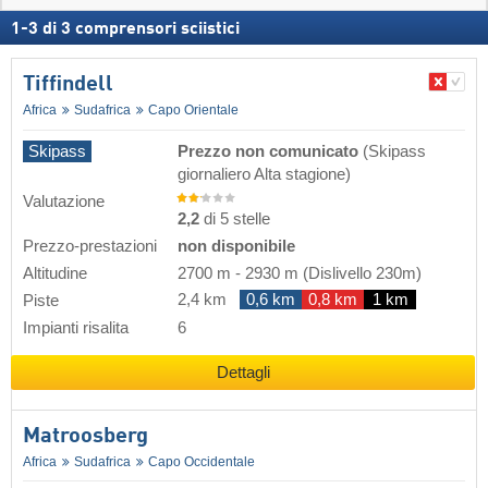
1
-
3
di
3
comprensori sciistici
Tiffindell
Africa
Sudafrica
Capo Orientale
Skipass
Prezzo non comunicato
(Skipass
giornaliero Alta stagione)
Valutazione
2,2
di 5 stelle
Prezzo-prestazioni
non disponibile
Altitudine
2700 m
-
2930 m
(Dislivello 230m)
2,4 km
0,6 km
0,8 km
1 km
Piste
Impianti risalita
6
Dettagli
Matroosberg
Africa
Sudafrica
Capo Occidentale