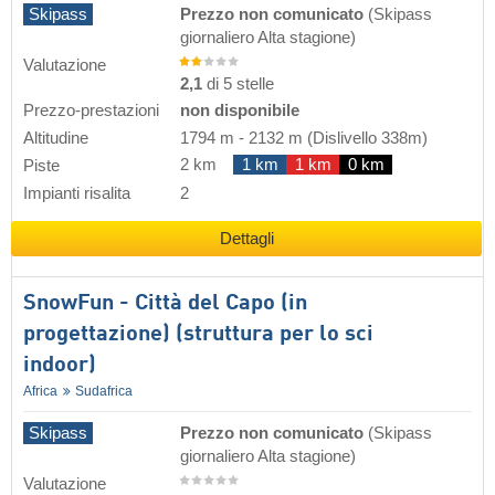
Skipass
Prezzo non comunicato
(Skipass
giornaliero Alta stagione)
Valutazione
2,1
di 5 stelle
Prezzo-prestazioni
non disponibile
Altitudine
1794 m
-
2132 m
(Dislivello 338m)
2 km
1 km
1 km
0 km
Piste
Impianti risalita
2
Dettagli
SnowFun - Città del Capo (in
progettazione) (struttura per lo sci
indoor)
Africa
Sudafrica
Skipass
Prezzo non comunicato
(Skipass
giornaliero Alta stagione)
Valutazione