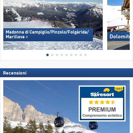
Madonna di Campiglio/​Pinzolo/​Folgàrida/​
Dolomite
Marilleva
Recensioni