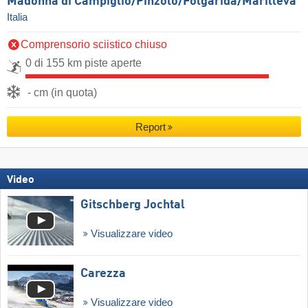
Madonna di Campiglio/​Pinzolo/​Folgàrida/​Marilleva
Italia
Comprensorio sciistico chiuso
0 di 155 km piste aperte
- cm (in quota)
Report
Video
Gitschberg Jochtal
Visualizzare video
Carezza
Visualizzare video