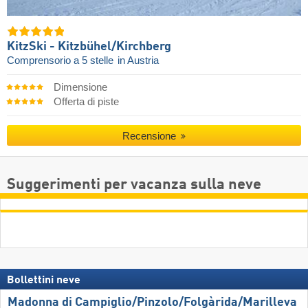
KitzSki - Kitzbühel/​Kirchberg
Comprensorio a 5 stelle
in Austria
Dimensione
Offerta di piste
Recensione
Suggerimenti per vacanza sulla neve
Bollettini neve
Madonna di Campiglio/​Pinzolo/​Folgàrida/​Marilleva