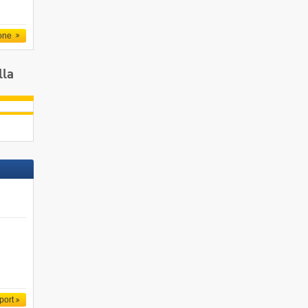
one
lla
port