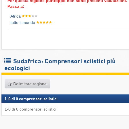
Per questa regione purtroppo non sono presenti valutazioni.
Passa a:
Africa
tutto il mondo
Sudafrica: Comprensori sciistici più
ecologici
Delimitare regione
1
-
0
di
0
comprensori sciistici
1
-
0
di
0
comprensori sciistici