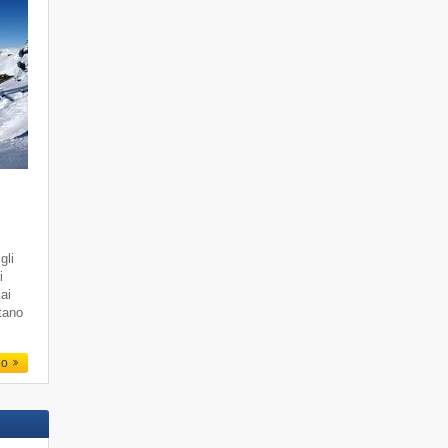
gli
i
 ai
ttano
io