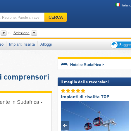
Italian
Comprensorio
CERCA
sciistico,
Regione,
Parole
Paesi
Province, Catene montuose
Seleziona
chiave
eo
Impianti risalita
Alloggi
…
Suggeriment
per
vacanza
Hotels: Sudafrica
sciistica
ei comprensori
Il meglio delle recensioni
Impianti di risalita TOP
ente in Sudafrica -