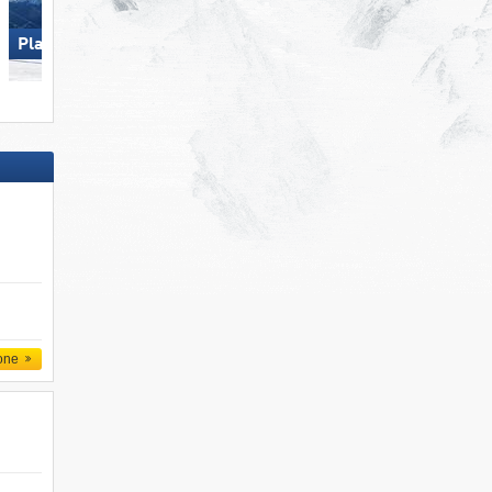
Plan de Corones
Gitschberg Jochtal
one