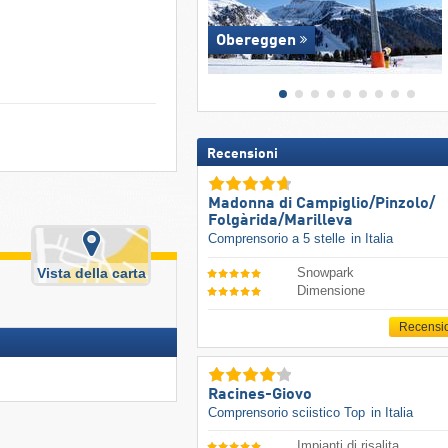
Obereggen
Recensioni
Madonna di Campiglio/​Pinzolo/​
Folgàrida/​Marilleva
Comprensorio a 5 stelle
in Italia
Vista della carta
Snowpark
Dimensione
Recensi
Racines-Giovo
Comprensorio sciistico Top
in Italia
Impianti di risalita