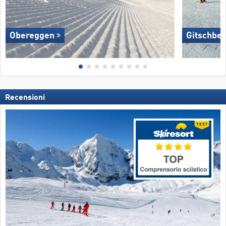
Obereggen
Gitschber
Recensioni