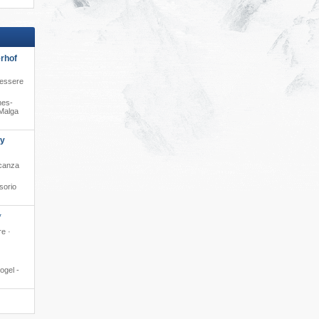
rhof
nessere
nes-
​Malga
ly
acanza
sorio
*
re ·
ogel -