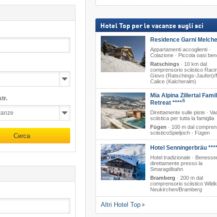
Hotel Top per le vacanze sugli sci
Residence Garni Melche
Appartamenti accoglienti ·
Colazione · Piccola oasi be
Ratschings
·
10 km dal
comprensorio sciistico Raci
Giovo (Ratschings-Jaufen)/
Calice (Kalcheralm)
Mia Alpina Zillertal Fami
tr.
S
Retreat ****
Direttamente sulle piste · V
sciistica per tutta la famiglia
Fügen
·
100 m dal compren
sciisticoSpieljoch - Fügen
Cerca
Hotel Senningerbräu ***
Hotel tradizionale · Benesse
direttamente presso la
Smaragdbahn
Bramberg
·
200 m dal
comprensorio sciistico Wildk
Neukirchen/​Bramberg
Altri Hotel Top