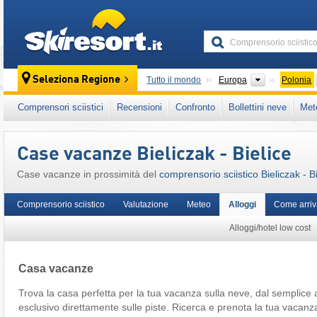
skiresort
Continenti
Seleziona Regione
Tutto il mondo
Europa
Polonia
Questo comprensorio sciistico è presente an
Comprensori sciistici
Recensioni
Confronto
Bollettini neve
Met
Sudeti
,
Europa Orientale
,
Europa Centrale
,
Case vacanze Bieliczak - Bielice
Case vacanze in prossimità del
comprensorio sciistico Bieliczak - Bi
Comprensorio sciistico
Valutazione
Meteo
Alloggi
Come arriv
Alloggi/hotel low cost
Casa vacanze
Trova la casa perfetta per la tua vacanza sulla neve, dal semplice
esclusivo direttamente sulle piste. Ricerca e prenota la tua vacanz