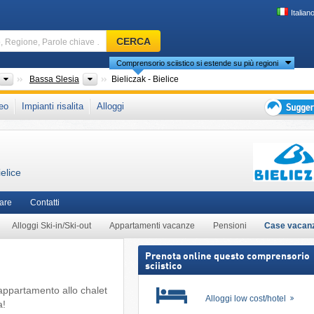
Italian
Comprensorio
CERCA
sciistico,
Comprensorio sciistico si estende su più regioni
Regione,
Parole
Paesi
Province (Wojewòdtzwa)
Bassa Slesia
Bieliczak - Bielice
chiave
che in:
Golden Mountains
,
Polonia sud-occidentale
,
Sudeti Polacchi
,
Sudeti orient
eo
Impianti risalita
Alloggi
…
Unione Europea
Suggeriment
per
vacanza
sciistica
elice
are
Contatti
Alloggi Ski-in/Ski-out
Appartamenti vacanze
Pensioni
Case vacan
Prenota online questo comprensorio
sciistico
 appartamento allo chalet
Alloggi low cost/hotel
a!