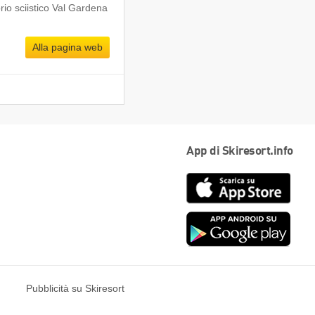
io sciistico Val Gardena
Alla pagina web
App di Skiresort.info
App
Store
Goog
play
Pubblicità su Skiresort