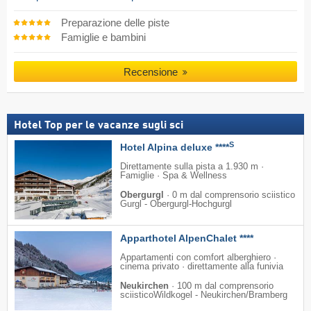
Preparazione delle piste
Famiglie e bambini
Recensione
Hotel Top per le vacanze sugli sci
S
Hotel Alpina deluxe ****
Direttamente sulla pista a 1.930 m ·
Famiglie · Spa & Wellness
Obergurgl
·
0 m dal comprensorio sciistico
Gurgl - Obergurgl-Hochgurgl
Apparthotel AlpenChalet ****
Appartamenti con comfort alberghiero ·
cinema privato · direttamente alla funivia
Neukirchen
·
100 m dal comprensorio
sciisticoWildkogel - Neukirchen/​Bramberg