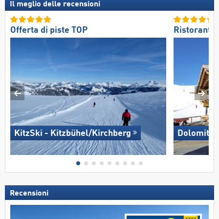
Il meglio delle recensioni
Offerta di piste TOP
Ristoranti/
KitzSki - Kitzbühel/​Kirchberg
Dolomites
Recensioni