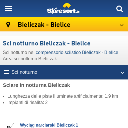
skiresort
Bieliczak - Bielice
Sci notturno Bieliczak - Bielice
Sci notturno nel
comprensorio sciistico Bieliczak - Bielice
Area sci notturno Bie­li­czak
Sci notturno
Sciare in notturna Bie­li­czak
Lunghezza delle piste illuminate artificialmente: 1,9 km
Impianti di risalita: 2
Wyciąg narciarski Bieliczak 1