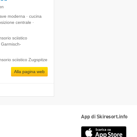
en
chiave moderna · cucina
sizione centrale ·
orio sciistico
- Garmisch-
sorio sciistico Zugspitze
Alla pagina web
App di Skiresort.info
App
Store