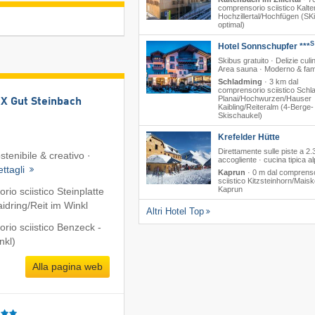
comprensorio sciistico Kalt
Hochzillertal/​Hochfügen (SKi
optimal)
S
Hotel Sonnschupfer ***
Skibus gratuito · Delizie culin
Area sauna · Moderno & fami
Schladming
·
3 km dal
comprensorio sciistico Schl
Planai/​Hochwurzen/​Hauser
 Gut Steinbach
Kaibling/​Reiteralm (4-Berge-
Skischaukel)
Krefelder Hütte
Direttamente sulle piste a 2.
tenibile & creativo ·
accogliente · cucina tipica al
ttagli
Kaprun
·
0 m dal comprens
sciistico Kitzsteinhorn/​Maisk
Kaprun
io sciistico Steinplatte
dring/​Reit im Winkl
Altri Hotel Top
rio sciistico Benzeck -
nkl)
Alla pagina web