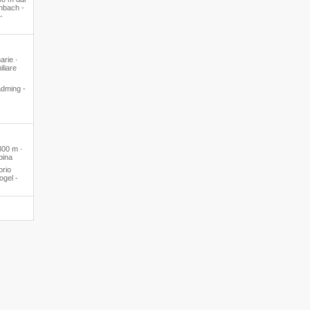
enbach -
-
arie ·
liare
adming -
300 m ·
pina
orio
ogel -