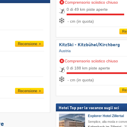
Comprensorio sciistico chiuso
0 di 49 km piste aperte
- cm (in quota)
Re
Recensione
KitzSki - Kitzbühel/​Kirchberg
Austria
Comprensorio sciistico chiuso
0 di 188 km piste aperte
- cm (in quota)
Re
Recensione
Hotel Top per le vacanze sugli sci
Explorer Hotel Zillertal
Semplice, alla moda e conve
ve
Kaltenbach im Zillertal
·
7