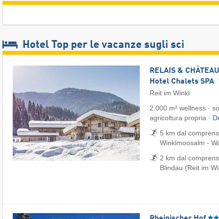
Hotel Top per le vacanze sugli sci
RELAIS & CHÂTEAUX
Hotel Chalets SPA
Reit im Winkl
2.000 m² wellness · sos
agricoltura propria ·
De
5 km dal comprensor
Winklmoosalm - Wai
2 km dal comprenso
Blindau (Reit im Wi
Rheinischer Hof