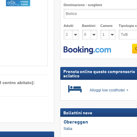
Destinazione - scegliere
Adulti
Bambini
Camere
Tipologia st
Prenota online questo comprensorio
sciistico
 centro abitato):
Alloggi low cost/hotel
Bollettini neve
Obereggen
Italia