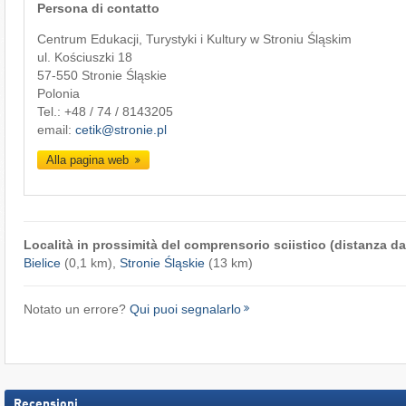
Persona di contatto
Centrum Edukacji, Turystyki i Kultury w Stroniu Śląskim
ul. Kościuszki 18
57-550 Stronie Śląskie
Polonia
Tel.:
+48 / 74 / 8143205
email:
cetik@stronie.pl
Alla pagina web
Località in prossimità del comprensorio sciistico (distanza dal
Bielice
(0,1 km),
Stronie Śląskie
(13 km)
Notato un errore?
Qui puoi segnalarlo
Recensioni