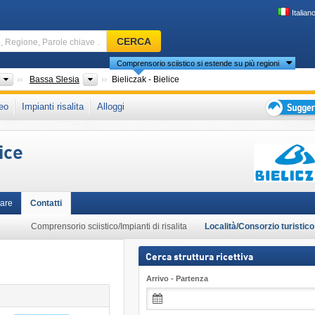
Italian
Comprensorio
CERCA
sciistico,
Comprensorio sciistico si estende su più regioni
Regione,
Parole
Paesi
Province (Wojewòdtzwa)
Bassa Slesia
Bieliczak - Bielice
chiave
che in:
Golden Mountains
,
Polonia sud-occidentale
,
Sudeti Polacchi
,
Sudeti orient
eo
Impianti risalita
Alloggi
…
Unione Europea
Suggeriment
per
ice
vacanza
sciistica
are
Contatti
Comprensorio sciistico/Impianti di risalita
Località/Consorzio turistico
Cerca struttura ricettiva
Arrivo - Partenza