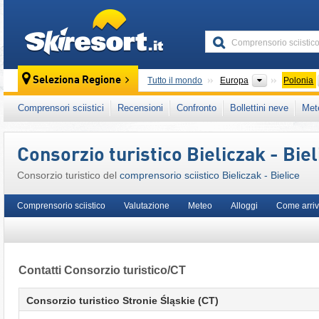
skiresort
Continenti
Seleziona Regione
Tutto il mondo
Europa
Polonia
Questo comprensorio sciistico è presente an
Comprensori sciistici
Recensioni
Confronto
Bollettini neve
Met
Sudeti
,
Europa Orientale
,
Europa Centrale
,
Consorzio turistico Bieliczak - Biel
Consorzio turistico del
comprensorio sciistico Bieliczak - Bielice
Comprensorio sciistico
Valutazione
Meteo
Alloggi
Come arriv
Contatti Consorzio turistico/CT
Consorzio turistico Stronie Śląskie (CT)