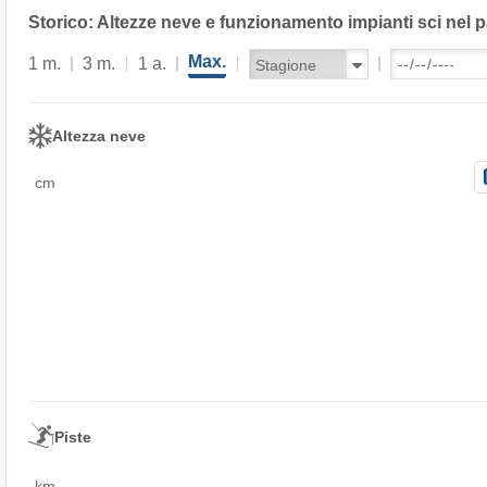
Storico: Altezze neve e funzionamento impianti sci nel 
Max.
1 m.
3 m.
1 a.
Altezza neve
cm
Piste
km