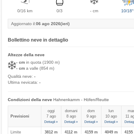
0/16
km
0/3
- cm
10/18
Aggiornato il:
06 ago 2026
(ieri)
Bollettino neve in dettaglio
Altezze della neve
- cm
in quota (1900 m)
- cm
a valle (854 m)
Qualità neve:
-
Ultima nevicata:
-
Condizioni della neve
Hahnenkamm - Höfen/​Reutte
oggi
domani
dom
lun
ma
Previsioni
7 ago
8 ago
9 ago
10 ago
11 a
Dettagli »
Dettagli »
Dettagli »
Dettagli »
Dettagl
Limite
3812 m
4112 m
4159 m
4049 m
4155