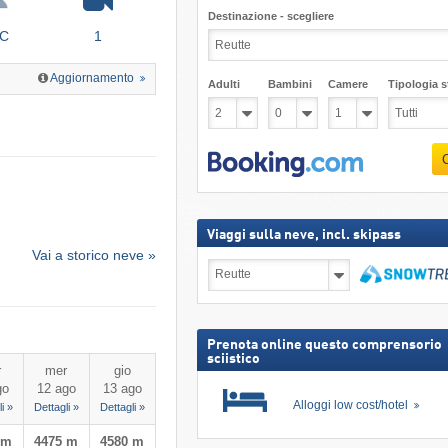
Destinazione - scegliere
°C
1
Aggiornamento
Adulti
Bambini
Camere
Tipologia st
Viaggi sulla neve, incl. skipass
Vai a storico neve »
Viaggi
sulla
neve,
Cerca
incl.
skipass
Prenota online questo comprensorio
sciistico
r
mer
gio
go
12 ago
13 ago
Alloggi low cost/hotel
i »
Dettagli »
Dettagli »
 m
4475 m
4580 m