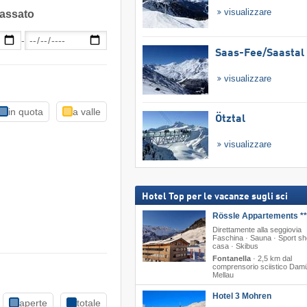
visualizzare
passato
-
Saas-Fee/​Saastal
visualizzare
in quota
a valle
Ötztal
visualizzare
Hotel Top per le vacanze sugli sci
Rössle Appartements **
Direttamente alla seggiovia
Faschina · Sauna · Sport sh
casa · Skibus
Fontanella
·
2,5 km dal
comprensorio sciistico Dam
Mellau
Hotel 3 Mohren
aperte
totale