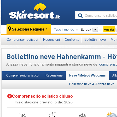
skiresort
Continenti
Seleziona Regione
Tutto il mondo
Europa
Austria
Questo comprensorio sciistico è presente an
Comprensori sciistici
Recensioni
Confronto
Bollettini neve
Met
Alpi Orientali Settentrionali
,
Austria Occident
Unione Europea
Bollettino neve Hahnenkamm - Höf
Altezza neve, funzionamento impianti e storico neve del
comprensor
Comprensorio sciistico
Recensione
Neve / Meteo / Webcams
All
Bollettino neve & Altezza neve
Comprensorio sciistico chiuso
Inizio stagione previsto:
5 dic 2026