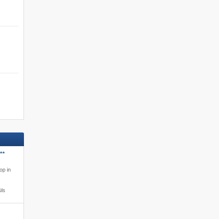
**
op in
üls