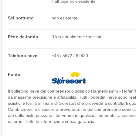
Half pipe non esistente
Sci notturno
non esistente
Piste da fondo
0 km attualmente tracciati
Telefono neve
+43 / 5672 / 62420
Fonte
Il bollettino neve del comprensorio sciistico Hahnenkamm - Höfen/​
da massima precisione e affidabilità. Tutti i bollettini neve sono rea
sciistici e forniti al Team di Skiresort che provvede a controllarli q
Cambiamenti e chiusure a breve termine del comprensorio sciistico, d
e/o delle piste possono intervenire in qualsiasi momento, a seconda 
esterne. Tutte le informazioni senza garanzia.