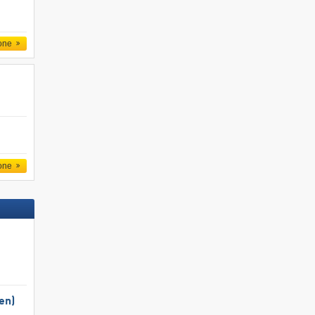
one
one
en)