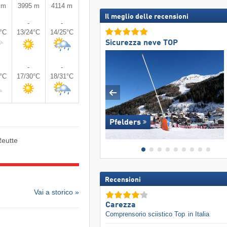
 m
3995 m
4114 m
Il meglio delle recensioni
-
-
3°C
13/24°C
14/25°C
Sicurezza neve TOP
-
-
9°C
17/30°C
18/31°C
Pfelders
eutte
Recensioni
Vai a storico »
Carezza
Comprensorio sciistico Top
in Italia