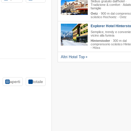
Skibus gratuito dall’hotel ·
Tradizione & comfort · Adatto
famiglie
Oetz
·
900 m dal comprenso
sciistico Hochoetz - Oetz
Explorer Hotel Hinterst
Semplice, trendy e convenie
vicino alla funivia
Hinterstoder
·
300 m dal
comprensorio sciistico Hinte
- Höss
Altri Hotel Top
aperti
totale