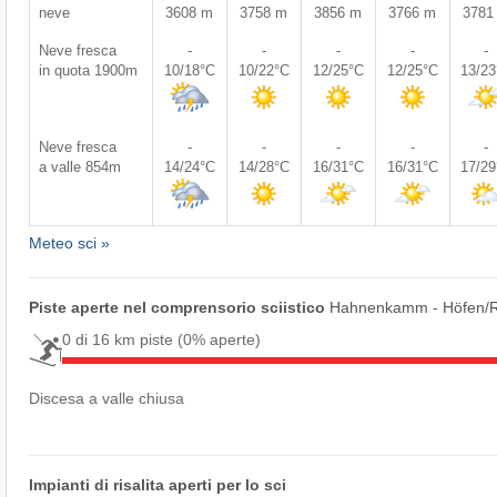
neve
3608 m
3758 m
3856 m
3766 m
3781
Neve fresca
-
-
-
-
-
in quota 1900m
10/18°C
10/22°C
12/25°C
12/25°C
13/2
Neve fresca
-
-
-
-
-
a valle 854m
14/24°C
14/28°C
16/31°C
16/31°C
17/2
Meteo sci »
Piste aperte nel comprensorio sciistico
Hahnenkamm - Höfen/​R
0 di 16 km piste
(0% aperte)
Discesa a valle chiusa
Impianti di risalita aperti per lo sci