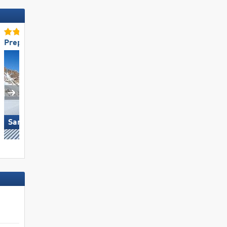
Preparazione delle piste TOP
Dimensione TOP
San Martino di Castrozza
KitzSki - Kitzbühel/​Kirchberg