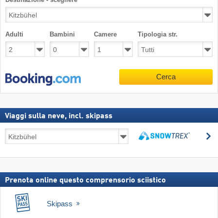
Adulti
Bambini
Camere
Tipologia str.
Cerca
Viaggi sulla neve, incl. skipass
Viaggi
C
sulla
Cerca
neve,
incl.
skipass
Prenota online questo comprensorio sciistico
Skipass