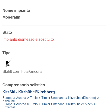
Nome impianto
Moseralm
Stato
Impianto dismesso e sostituito
Tipo
Skilift con T-bar/ancora
Comprensorio sciistico
KitzSki - Kitzbühel/​Kirchberg
Europa
Austria
Tirolo
Tiroler Unterland
Kitzbühel (Distretto)
Kitzbühel
Europa
Austria
Tirolo
Tiroler Unterland
Kitzbüheler Alpen
Brixental