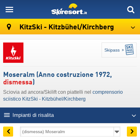
skiresort
KitzSki - Kitzbühel/​Kirchberg
Skipass
Moseralm (Anno costruzione 1972,
dismessa
)
Sciovia ad ancora/Skilift con piattelli nel
comprensorio
sciistico KitzSki - Kitzbühel/​Kirchberg
Impianti di risalita