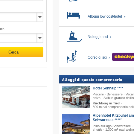
Alloggi low cost/hotel
tr.
Noleggio sci
Cerca
Corso di sci
Alloggi di questo comprensorio
Hotel Sonnalp ****
Piacere · Benessere · Vaca
attiva · Skibus gratuito dell’h
Kirchberg in Tirol
·
800 m dal comprensorio scii
Alpenhotel Kitzbühel am
S
Schwarzsee ****
Idillio sul lago Schwarzsee ·
shuttle · 1.300 m² oasi well