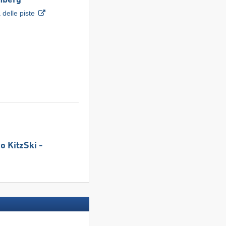
chberg
delle piste
co KitzSki -