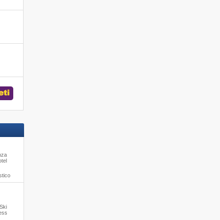
nza
otel
stico
 Ski
ness