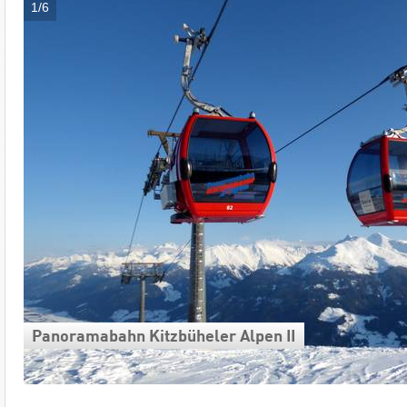
1/6
Panoramabahn Kitzbüheler Alpen II