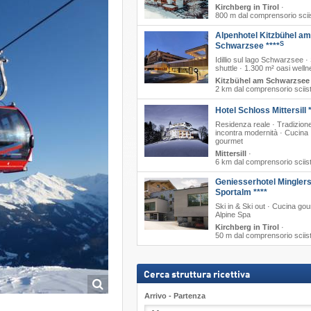
Kirchberg in Tirol
·
800 m dal comprensorio scii
Alpenhotel Kitzbühel am
S
Schwarzsee ****
Idillio sul lago Schwarzsee ·
shuttle · 1.300 m² oasi well
Kitzbühel am Schwarzsee
2 km dal comprensorio sciis
Hotel Schloss Mittersill 
Residenza reale · Tradizion
incontra modernità · Cucina
gourmet
Mittersill
·
6 km dal comprensorio sciis
Geniesserhotel Mingler
Sportalm ****
Ski in & Ski out · Cucina gou
Alpine Spa
Kirchberg in Tirol
·
50 m dal comprensorio sciis
Cerca struttura ricettiva
Arrivo - Partenza