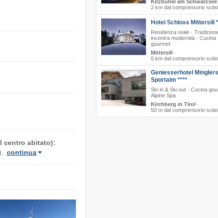
Kitzbühel am Schwarzsee
2 km dal comprensorio sciis
Hotel Schloss Mittersill 
Residenza reale · Tradizion
incontra modernità · Cucina
gourmet
Mittersill
·
6 km dal comprensorio sciis
Geniesserhotel Mingler
Sportalm ****
Ski in & Ski out · Cucina gou
Alpine Spa
Kirchberg in Tirol
·
50 m dal comprensorio sciis
 centro abitato):
),
continua