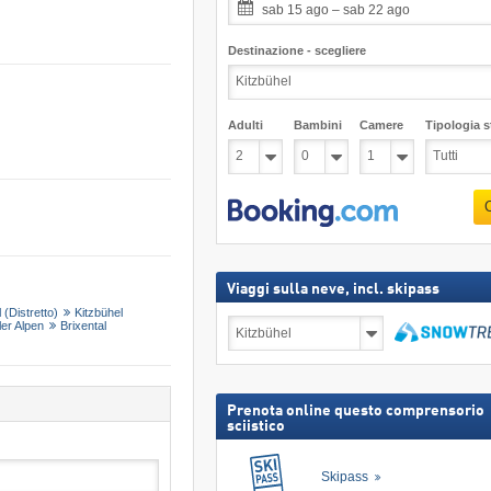
sab 15 ago – sab 22 ago
Destinazione - scegliere
Adulti
Bambini
Camere
Tipologia st
Viaggi sulla neve, incl. skipass
 (Distretto)
Kitzbühel
Viaggi
ler Alpen
Brixental
sulla
neve,
Cerca
incl.
skipass
Prenota online questo comprensorio
sciistico
Skipass