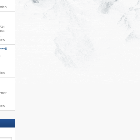
stico
 Ski
ness
·
tico
S
****
e
tico
s
rmet ·
tico