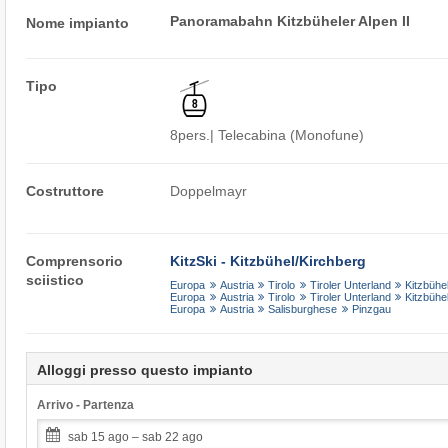
Panoramabahn Kitzbüheler Alpen II
Nome impianto
Tipo
8pers.| Telecabina (Monofune)
Costruttore
Doppelmayr
Comprensorio
KitzSki - Kitzbühel/​Kirchberg
sciistico
Europa
Austria
Tirolo
Tiroler Unterland
Kitzbühel
Europa
Austria
Tirolo
Tiroler Unterland
Kitzbühe
Europa
Austria
Salisburghese
Pinzgau
Alloggi presso questo impianto
Arrivo - Partenza
sab 15 ago – sab 22 ago