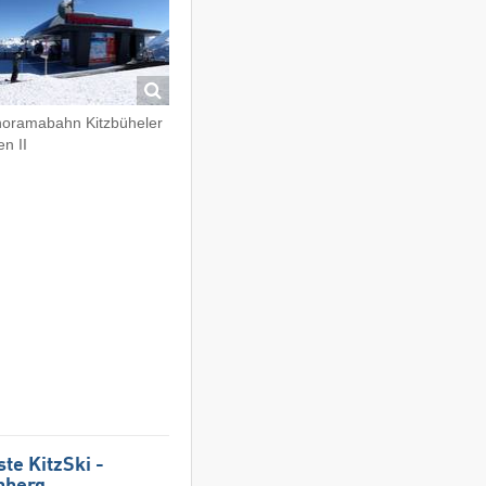
oramabahn Kitzbüheler
en II
te KitzSki -