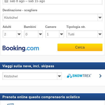
sab 8 ago – sab 15 ago
Destinazione - scegliere
Adulti
Bambini
Camere
Tipologia str.
Cerca
Viaggi sulla neve, incl. skipass
Viaggi
C
sulla
Cerca
neve,
incl.
skipass
Prenota online questo comprensorio sciistico