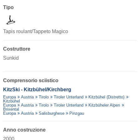
Tipo
Tapis roulant/Tappeto Magico
Costruttore
Sunkid
Comprensorio sciistico
KitzSki - Kitzbühel/​Kirchberg
Europa
Austria
Tirolo
Tiroler Unterland
Kitzbühel (Distretto)
Kitzbühel
Europa
Austria
Tirolo
Tiroler Unterland
Kitzbüheler Alpen
Brixental
Europa
Austria
Salisburghese
Pinzgau
Anno costruzione
2000