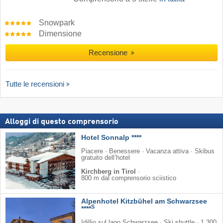
Snowpark
Dimensione
Recensione
Tutte le recensioni
Alloggi di questo comprensorio
Hotel Sonnalp ****
Piacere · Benessere · Vacanza attiva · Skibus
gratuito dell’hotel
Kirchberg in Tirol
·
800 m dal comprensorio sciistico
Alpenhotel Kitzbühel am Schwarzsee
S
****
Idillio sul lago Schwarzsee · Ski shuttle · 1.300