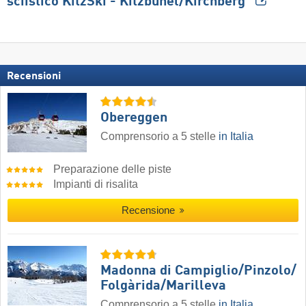
sciistico KitzSki - Kitzbühel/​Kirchberg
Recensioni
Obereggen
Comprensorio a 5 stelle
in Italia
Preparazione delle piste
Impianti di risalita
Recensione
Madonna di Campiglio/​Pinzolo/​
Folgàrida/​Marilleva
Comprensorio a 5 stelle
in Italia