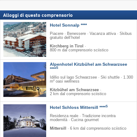
Alloggi di questo comprensorio
Hotel Sonnalp ****
Piacere · Benessere · Vacanza attiva · Skibus
gratuito dell’hotel
Kirchberg in Tirol
·
800 m dal comprensorio sciistico
Alpenhotel Kitzbühel am Schwarzsee
S
****
Idillio sul lago Schwarzsee · Ski shuttle · 1.300
m² oasi wellness
Kitzbühel am Schwarzsee
·
2 km dal comprensorio sciistico
S
Hotel Schloss Mittersill ****
Residenza reale · Tradizione incontra
modernità · Cucina gourmet
Mittersill
·
6 km dal comprensorio sciistico