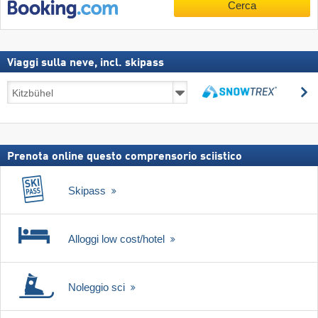
Cerca
Viaggi sulla neve, incl. skipass
Viaggi
C
sulla
Cerca
neve,
incl.
skipass
Prenota online questo comprensorio sciistico
Skipass
Alloggi low cost/hotel
Noleggio sci