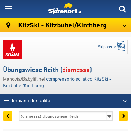
skiresort
KitzSki - Kitzbühel/​Kirchberg
Skipass
Übungswiese Reith (
dismessa
)
Manovia/Babylift nel
comprensorio sciistico KitzSki -
Kitzbühel/​Kirchberg
Impianti di risalita