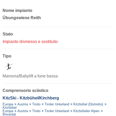
Nome impianto
Übungswiese Reith
Stato
Impianto dismesso e sostituito
Tipo
Manovia/Babylift a fune bassa
Comprensorio sciistico
KitzSki - Kitzbühel/​Kirchberg
Europa
Austria
Tirolo
Tiroler Unterland
Kitzbühel (Distretto)
Kitzbühel
Europa
Austria
Tirolo
Tiroler Unterland
Kitzbüheler Alpen
Brixental