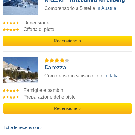
KitzSki - Kitzbühel/​Kirchberg
Comprensorio a 5 stelle
in Austria
Dimensione
Offerta di piste
Recensione
Carezza
Comprensorio sciistico Top
in Italia
Famiglie e bambini
Preparazione delle piste
Recensione
Tutte le recensioni