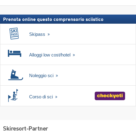
neve,
incl.
skipass
Prenota online questo comprensorio sciistico
Skipass
Alloggi low cost/hotel
Noleggio sci
Corso di sci
Skiresort-Partner