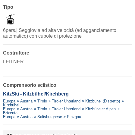
Tipo
6pers.| Seggiovia ad alta velocità (ad agganciamento
automatico) con cupole di protezione
Costruttore
LEITNER
Comprensorio sciistico
KitzSki - Kitzbühel/​Kirchberg
Europa
Austria
Tirolo
Tiroler Unterland
Kitzbühel (Distretto)
Kitzbühel
Europa
Austria
Tirolo
Tiroler Unterland
Kitzbüheler Alpen
Brixental
Europa
Austria
Salisburghese
Pinzgau