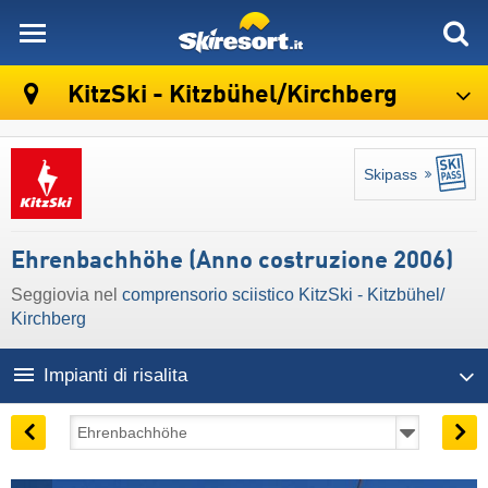
skiresort
KitzSki - Kitzbühel/​Kirchberg
Skipass
Ehrenbachhöhe (Anno costruzione 2006)
Seggiovia nel
comprensorio sciistico KitzSki - Kitzbühel/​
Kirchberg
Impianti di risalita