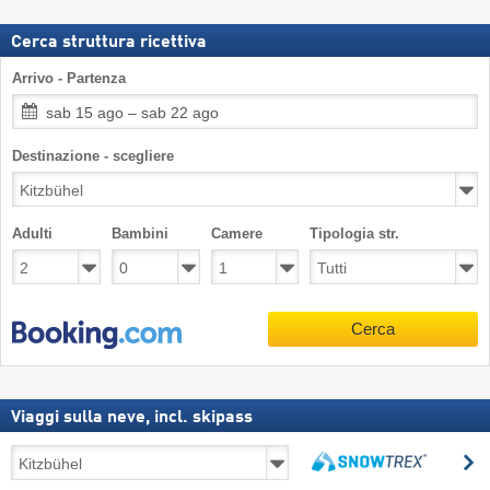
Cerca struttura ricettiva
Arrivo - Partenza
sab 15 ago – sab 22 ago
Destinazione - scegliere
Adulti
Bambini
Camere
Tipologia str.
Cerca
Viaggi sulla neve, incl. skipass
Viaggi
C
sulla
Cerca