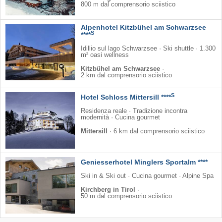
800 m dal comprensorio sciistico
Alpenhotel Kitzbühel am Schwarzsee
S
****
Idillio sul lago Schwarzsee · Ski shuttle · 1.300
m² oasi wellness
Kitzbühel am Schwarzsee
·
2 km dal comprensorio sciistico
S
Hotel Schloss Mittersill ****
Residenza reale · Tradizione incontra
modernità · Cucina gourmet
Mittersill
·
6 km dal comprensorio sciistico
Geniesserhotel Minglers Sportalm ****
Ski in & Ski out · Cucina gourmet · Alpine Spa
Kirchberg in Tirol
·
50 m dal comprensorio sciistico