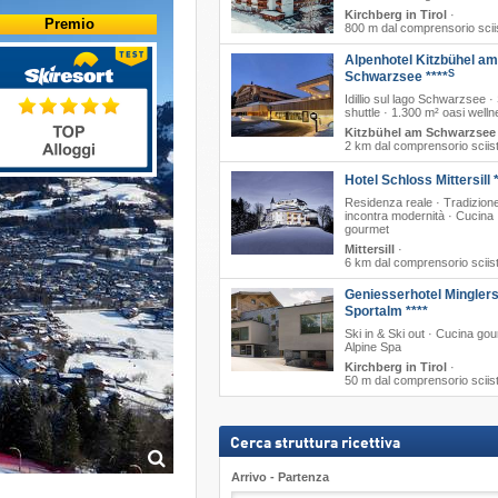
Kirchberg in Tirol
·
Premio
800 m dal comprensorio scii
Alpenhotel Kitzbühel am
S
Schwarzsee ****
Idillio sul lago Schwarzsee ·
shuttle · 1.300 m² oasi well
Kitzbühel am Schwarzsee
2 km dal comprensorio sciis
Hotel Schloss Mittersill 
Residenza reale · Tradizion
incontra modernità · Cucina
gourmet
Mittersill
·
6 km dal comprensorio sciis
Geniesserhotel Mingler
Sportalm ****
Ski in & Ski out · Cucina gou
Alpine Spa
Kirchberg in Tirol
·
50 m dal comprensorio sciis
Cerca struttura ricettiva
Arrivo - Partenza