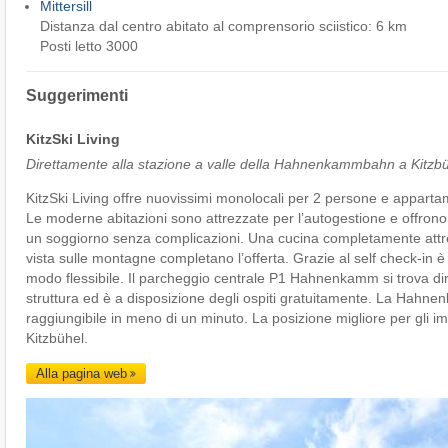
Mittersill
Distanza dal centro abitato al comprensorio sciistico: 6 km
Posti letto 3000
Suggerimenti
KitzSki Living
Direttamente alla stazione a valle della Hahnenkammbahn a Kitzb
KitzSki Living offre nuovissimi monolocali per 2 persone e apparta
Le moderne abitazioni sono attrezzate per l’autogestione e offrono 
un soggiorno senza complicazioni. Una cucina completamente attr
vista sulle montagne completano l’offerta. Grazie al self check-in è 
modo flessibile. Il parcheggio centrale P1 Hahnenkamm si trova di
struttura ed è a disposizione degli ospiti gratuitamente. La Hah
raggiungibile in meno di un minuto. La posizione migliore per gli impi
Kitzbühel.
Alla pagina web