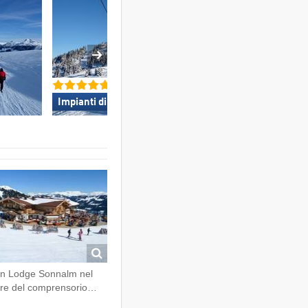
Impianti di risalita TOP »
Sicurezza neve 
in Lodge Sonnalm nel
re del comprensorio…