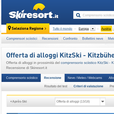
skiresort
Continenti
Seleziona Regione
Tutto il mondo
Europa
Austria
Continenti
Tutto il mondo
Europa
Austria
Comprensori sciistici
Recensioni
Confronto
Bollettini neve
Met
Continenti
Tutto il mondo
Europa
Austria
Questo comprensorio sciistico è presente an
Offerta di alloggi KitzSki - Kitzbüh
SuperSkiCard
,
Snow Card Tirol
,
Ikon Pass
,
Offerta di alloggi in prossimità del
comprensorio sciistico KitzSki - K
Alpi
,
Europa Occidentale
,
Europa Centrale
,
Recensione di Skiresort.it
Comprensorio sciistico
Recensione
Neve / Meteo / Webcams
All
Risultato del test
Criteri di valutazione
Pr
Après-Ski