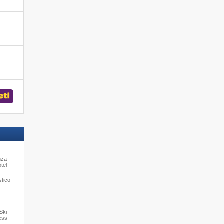
nza
otel
stico
 Ski
ness