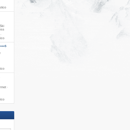
stico
 Ski
ness
·
tico
S
****
e
tico
s
rmet ·
tico