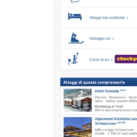
Alloggi low cost/hotel
Noleggio sci
Corso di sci
Alloggi di questo comprensorio
Hotel Sonnalp ****
Piacere · Benessere · Vaca
attiva · Skibus gratuito dell’h
Kirchberg in Tirol
·
800 m dal comprensorio scii
Alpenhotel Kitzbühel am
S
Schwarzsee ****
Idillio sul lago Schwarzsee ·
shuttle · 1.300 m² oasi well