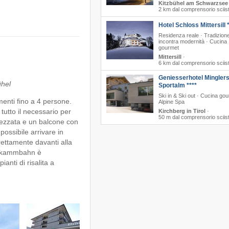
Kitzbühel am Schwarzsee
2 km dal comprensorio sciis
Hotel Schloss Mittersill 
Residenza reale · Tradizion
incontra modernità · Cucina
gourmet
Mittersill
·
6 km dal comprensorio sciis
Geniesserhotel Mingler
ühel
Sportalm ****
Ski in & Ski out · Cucina gou
menti fino a 4 persone.
Alpine Spa
tutto il necessario per
Kirchberg in Tirol
·
50 m dal comprensorio sciis
ezzata e un balcone con
possibile arrivare in
rettamente davanti alla
nenkammbahn è
anti di risalita a