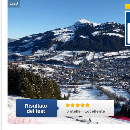
1/23
Risultato
del test
5 stelle · Eccellente