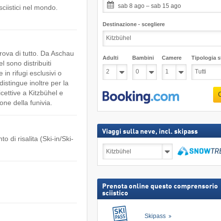
sab 8 ago – sab 15 ago
sciistici nel mondo.
Destinazione - scegliere
 trova di tutto. Da Aschau
Adulti
Bambini
Camere
Tipologia st
 sono distribuiti
in rifugi esclusivi o
distingue inoltre per la
cettive a Kitzbühel e
ne della funivia.
Viaggi sulla neve, incl. skipass
o di risalita (Ski-in/Ski-
Viaggi
sulla
neve,
Cerca
incl.
skipass
Prenota online questo comprensorio
sciistico
Skipass