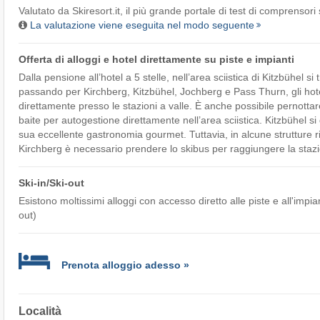
Valutato da
Skiresort.it
, il più grande portale di test di comprensori 
La valutazione viene eseguita nel modo seguente
Offerta di alloggi e hotel direttamente su piste e impianti
Dalla pensione all’hotel a 5 stelle, nell’area sciistica di Kitzbühel si
passando per Kirchberg, Kitzbühel, Jochberg e Pass Thurn, gli hotel
direttamente presso le stazioni a valle. È anche possibile pernottare 
baite per autogestione direttamente nell’area sciistica. Kitzbühel si 
sua eccellente gastronomia gourmet. Tuttavia, in alcune strutture ri
Kirchberg è necessario prendere lo skibus per raggiungere la stazio
Ski-in/Ski-out
Esistono moltissimi alloggi con accesso diretto alle piste e all'impiant
out)
Prenota alloggio adesso »
Località