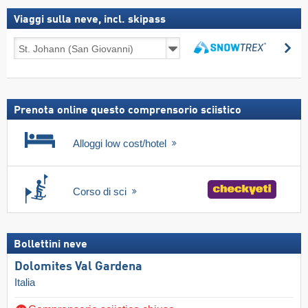
Viaggi sulla neve, incl. skipass
Viaggi
Ce
sulla
Cerca
neve,
incl.
skipass
Prenota online questo comprensorio sciistico
Alloggi low cost/hotel
Corso di sci
Bollettini neve
Dolomites Val Gardena
Italia