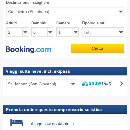
Destinazione - scegliere
Adulti
Bambini
Camere
Tipologia str.
Cerca
Viaggi sulla neve, incl. skipass
Viaggi
Ce
sulla
Cerca
neve,
incl.
skipass
Prenota online questo comprensorio sciistico
Alloggi low cost/hotel