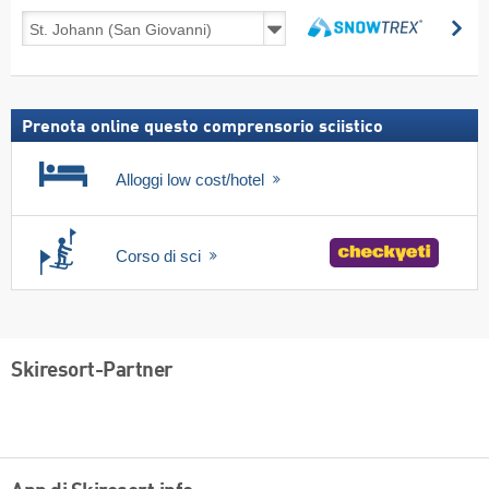
Viaggi
Ce
sulla
Cerca
neve,
incl.
skipass
Prenota online questo comprensorio sciistico
Alloggi low cost/hotel
Corso di sci
Skiresort-Partner