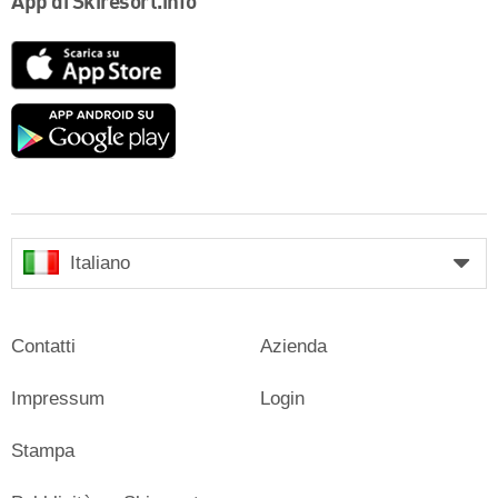
App di Skiresort.info
App
Store
Google
play
Italiano
Contatti
Azienda
Impressum
Login
Stampa