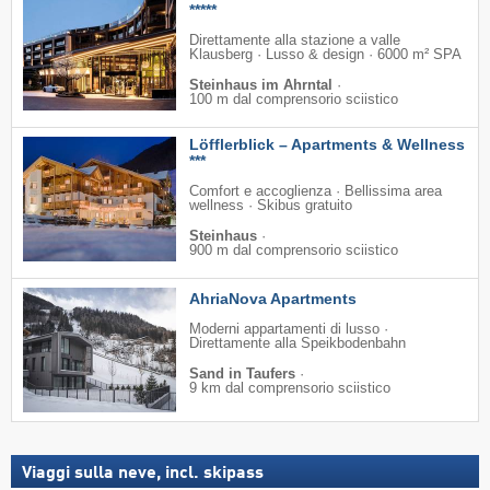
*****
Direttamente alla stazione a valle
Klausberg · Lusso & design · 6000 m² SPA
Steinhaus im Ahrntal
·
100 m dal comprensorio sciistico
Löfflerblick – Apartments & Wellness
***
Comfort e accoglienza · Bellissima area
wellness · Skibus gratuito
Steinhaus
·
900 m dal comprensorio sciistico
AhriaNova Apartments
Moderni appartamenti di lusso ·
Direttamente alla Speikbodenbahn
Sand in Taufers
·
9 km dal comprensorio sciistico
Viaggi sulla neve, incl. skipass