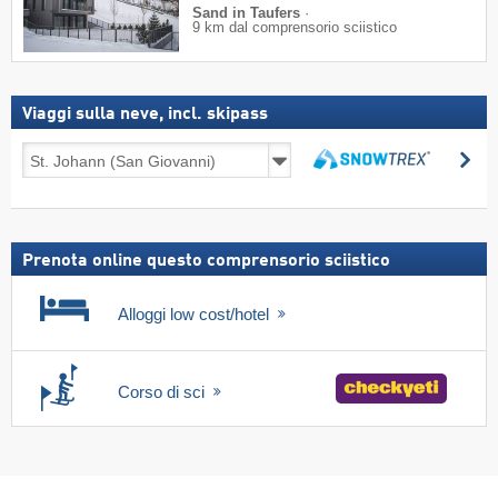
Sand in Taufers
·
9 km dal comprensorio sciistico
Viaggi sulla neve, incl. skipass
Viaggi
Ce
sulla
Cerca
neve,
incl.
skipass
Prenota online questo comprensorio sciistico
Alloggi low cost/hotel
Corso di sci