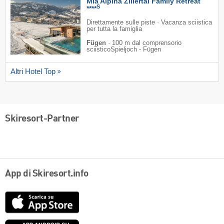
Mia Alpina Zillertal Family Retreat
S
****
Direttamente sulle piste · Vacanza sciistica
per tutta la famiglia
Fügen
·
100 m dal comprensorio
sciisticoSpieljoch - Fügen
Altri Hotel Top
Skiresort-Partner
App di Skiresort.info
App
Store