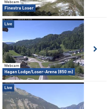
Webcam
Finestra Loser
Live
Webcam
Hagan Lodge/Loser-Arena (850 m)
Live