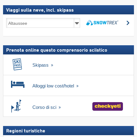
Viaggi sulla neve, incl. skipass
Viaggi
Ce
sulla
Cerca
neve,
incl.
skipass
Prenota online questo comprensorio sciistico
Skipass
Alloggi low cost/hotel
Corso di sci
Regioni turistiche