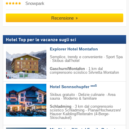
Snowpark
Recensione
Hotel Top per le vacanze sugli sci
Explorer Hotel Montafon
Semplice, trendy e conveniente · Sport Spa
· Skibus dall’hotel
Gaschurn/Montafon
·
1 km dal
comprensorio sciistico Silvretta Montafon
S
Hotel Sonnschupfer ***
Skibus gratuito · Delizie culinarie · Area
sauna · Moderno & familiare
Schladming
·
3 km dal comprensorio
sciistico Schladming - Planai/​Hochwurzen/​
Hauser Kaibling/​Reiteralm (4-Berge-
Skischaukel)