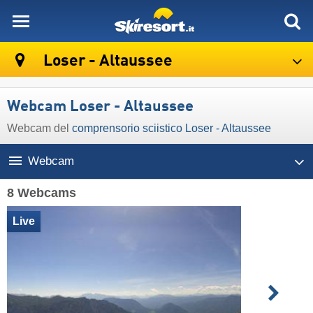
skiresort
Loser - Altaussee
Webcam Loser - Altaussee
Webcam del
comprensorio sciistico Loser - Altaussee
Webcam
8 Webcams
Live