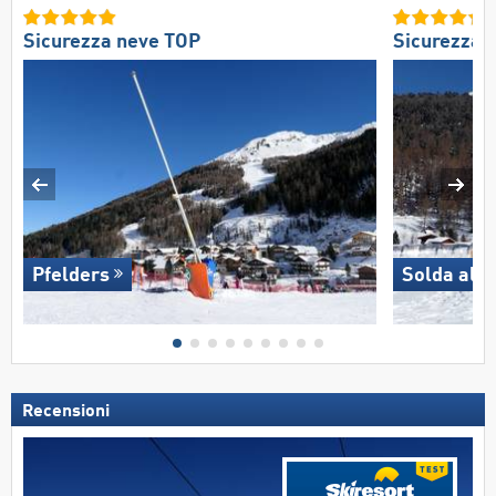
Sicurezza neve TOP
Sicurezza 
Pfelders
Solda all'
Recensioni