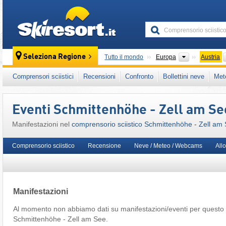
skiresort
Continenti
Seleziona Regione
Tutto il mondo
Europa
Austria
Questo comprensorio sciistico è presente an
Comprensori sciistici
Recensioni
Confronto
Bollettini neve
Met
Epic Pass
,
Alpi Orientali Centrali
,
Austria Oc
Unione Europea
Eventi Schmittenhöhe - Zell am Se
Manifestazioni nel
comprensorio sciistico Schmittenhöhe - Zell am
Comprensorio sciistico
Recensione
Neve / Meteo / Webcams
All
Manifestazioni
Al momento non abbiamo dati su manifestazioni/eventi per questo 
Schmittenhöhe - Zell am See.