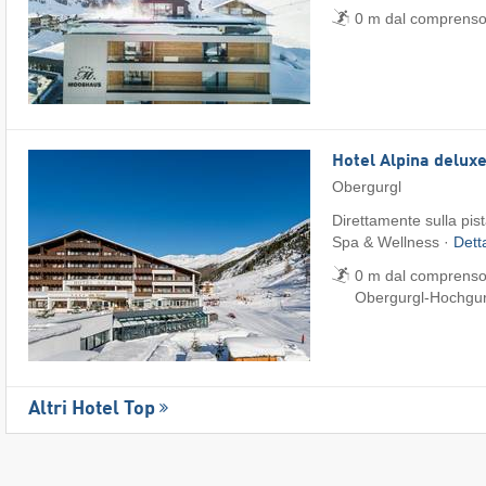
0 m dal comprensori
Hotel Alpina delux
Obergurgl
Direttamente sulla pis
Spa & Wellness ·
Dett
0 m dal comprensori
Obergurgl-Hochgur
Altri Hotel Top