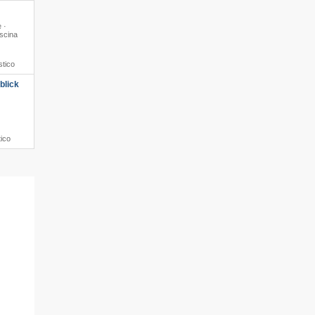
 ·
iscina
stico
blick
tico
le