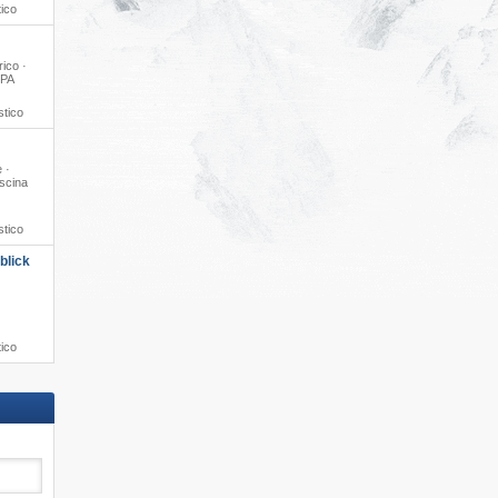
tico
rico ·
SPA
stico
 ·
iscina
stico
blick
tico