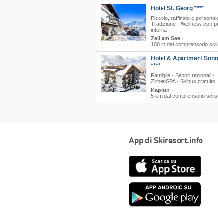
Hotel St. Georg ****
Piccolo, raffinato e personale
Tradizione · Wellness con p
interna
Zell am See
·
100 m dal comprensorio scii
Hotel & Apartment Sonn
****
Famiglie · Sapori regionali ·
ZirbenSPA · Skibus gratuito
Kaprun
·
5 km dal comprensorio sciis
App di Skiresort.info
App
Store
Goog
play