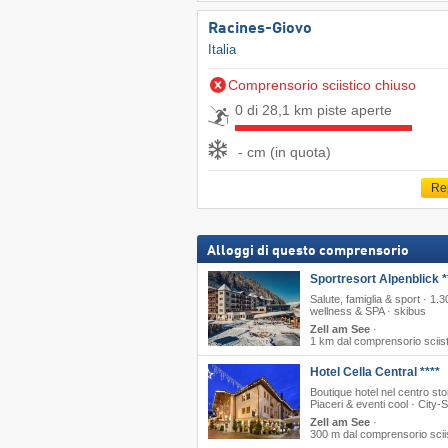
Racines-Giovo
Italia
Comprensorio sciistico chiuso
0 di 28,1 km piste aperte
- cm (in quota)
Re
Alloggi di questo comprensorio
Sportresort Alpenblick *
Salute, famiglia & sport · 1.
wellness & SPA · skibus
Zell am See
·
1 km dal comprensorio sciis
Hotel Cella Central ****
Boutique hotel nel centro sto
Piaceri & eventi cool · City-
Zell am See
·
300 m dal comprensorio scii