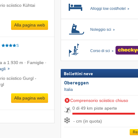
o sciistico Kühtai
Alloggi low cost/hotel
Alla pagina web
Noleggio sci
e
S
Corso di sci
ta a 1.930 m · Famiglie ·
agli
Bollettini neve
o sciistico Gurgl -
Obereggen
gl
Italia
Alla pagina web
Comprensorio sciistico chiuso
0 di 49 km piste aperte
- cm (in quota)
Re