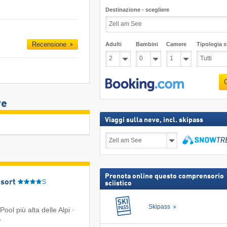
Destinazione - scegliere
Recensione
Adulti
Bambini
Camere
Tipologia st
ve
Viaggi sulla neve, incl. skipass
Viaggi
sulla
neve,
Cerca
incl.
skipass
Prenota online questo comprensorio
sort
S
sciistico
Skipass
Pool più alta delle Alpi ·