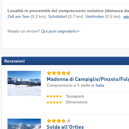
Località in prossimità del comprensorio sciistico (distanza dal
Zell am See
(0,3 km),
Schüttdorf
(0,7 km),
Viehhofen
(0,5 km),
co
Notato un errore?
Qui puoi segnalarlo
Recensioni
Madonna di Campiglio/​Pinzolo/​Fol
Comprensorio a 5 stelle
in Italia
Snowpark
Dimensione
Solda all'Ortles