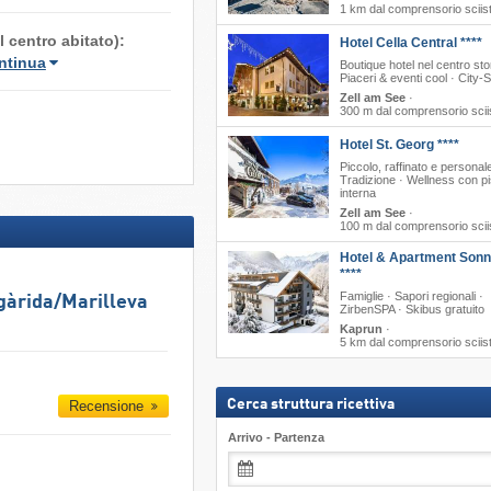
1 km dal comprensorio sciis
 centro abitato):
Hotel Cella Central ****
ntinua
Boutique hotel nel centro sto
Piaceri & eventi cool · City-
Zell am See
·
300 m dal comprensorio scii
Hotel St. Georg ****
Piccolo, raffinato e personale
Tradizione · Wellness con p
interna
Zell am See
·
100 m dal comprensorio scii
Hotel & Apartment Sonn
****
Famiglie · Sapori regionali ·
gàrida/​Marilleva
ZirbenSPA · Skibus gratuito
Kaprun
·
5 km dal comprensorio sciis
Cerca struttura ricettiva
Recensione
Arrivo - Partenza