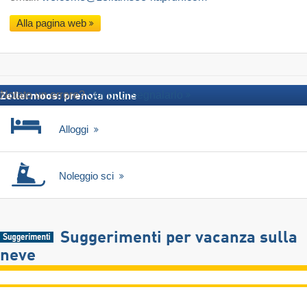
Alla pagina web
Notato un errore?
Qui puoi segnalarlo
Zellermoos: prenota online
Alloggi
Noleggio sci
Suggerimenti per vacanza sulla
neve