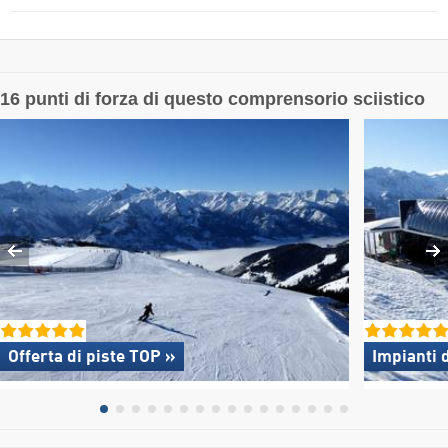
16 punti di forza di questo comprensorio sciistico
Offerta di piste TOP »
Impianti d