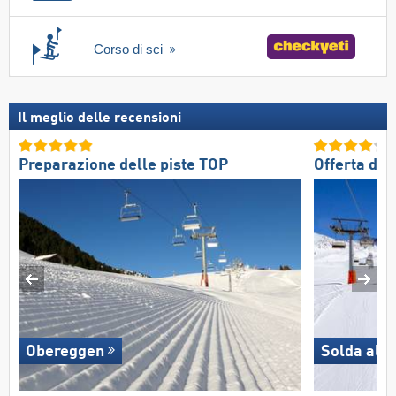
Corso di sci
Il meglio delle recensioni
Preparazione delle piste TOP
Offerta di 
Obereggen
Solda all'