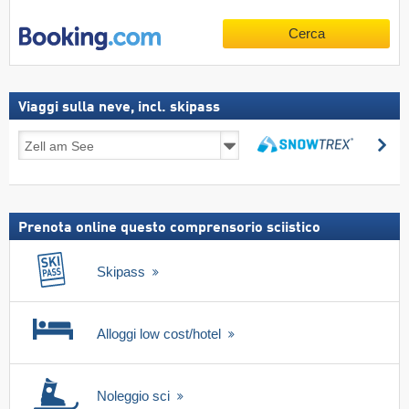
Cerca
Viaggi sulla neve, incl. skipass
Viaggi
Ce
sulla
Cerca
neve,
incl.
skipass
Prenota online questo comprensorio sciistico
Skipass
Alloggi low cost/hotel
Noleggio sci