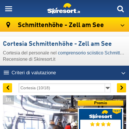
skiresort
Schmittenhöhe - Zell am See
Cortesia Schmittenhöhe - Zell am See
Cortesia del personale nel
comprensorio sciistico Schmittenhöhe - Zell am See
Recensione di Skiresort.it
Criteri di valutazione
1/1
Premio