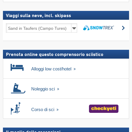
Viaggi sulla neve, incl. skipass
Viaggi
Ce
sulla
Cerca
neve,
incl.
skipass
Prenota online questo comprensorio sciistico
Alloggi low cost/hotel
Noleggio sci
Corso di sci