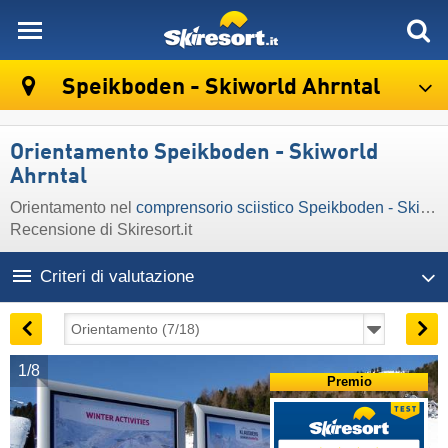
skiresort
Speikboden - Skiworld Ahrntal
Orientamento Speikboden - Skiworld
Ahrntal
Orientamento nel
comprensorio sciistico Speikboden - Skiworld Ahrntal
Recensione di Skiresort.it
Criteri di valutazione
1/8
Premio