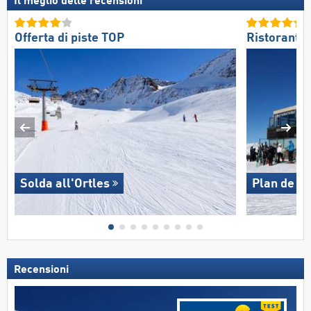
Il meglio delle recensioni
Offerta di piste TOP
Ristoranti/
Solda all'Ortles
Plan de C
Recensioni