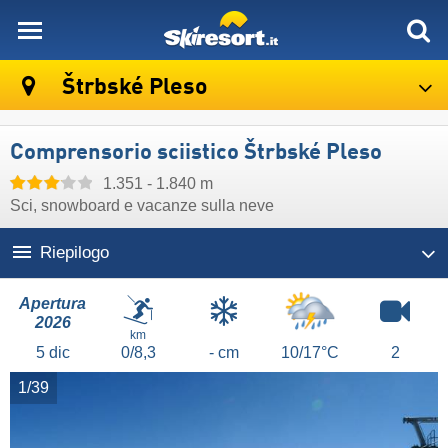
skiresort
Štrbské Pleso
Comprensorio sciistico Štrbské Pleso
1.351 - 1.840 m
Sci, snowboard e vacanze sulla neve
Riepilogo
Apertura
2026
km
5
dic
0/8,3
- cm
10/17°C
2
1/39