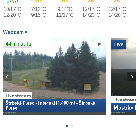
10/17°C
7/12°C
9/14°C
12/17°C
12/17°C
12/20°C
9/15°C
11/17°C
14/20°C
14/20°C
Webcam
44 minuti fa
Live
Livestream
Livestream
Štrbské Pleso - Interski (1.400 m) - Štrbské
Mostíky (
Pleso