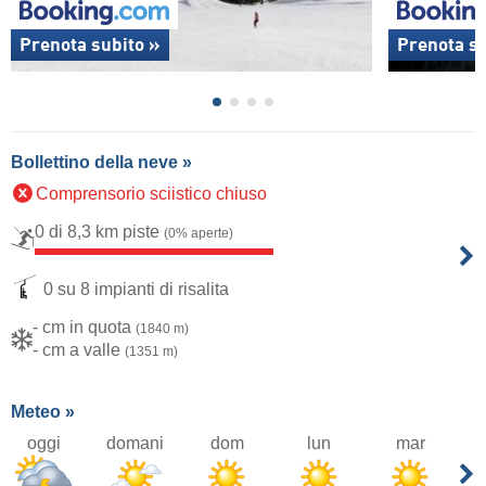
Prenota subito »
Prenota su
Bollettino della neve »
Comprensorio sciistico chiuso
0 di 8,3 km piste
(0% aperte)
0 su 8 impianti di risalita
- cm in quota
(1840 m)
- cm a valle
(1351 m)
Meteo »
oggi
domani
dom
lun
mar