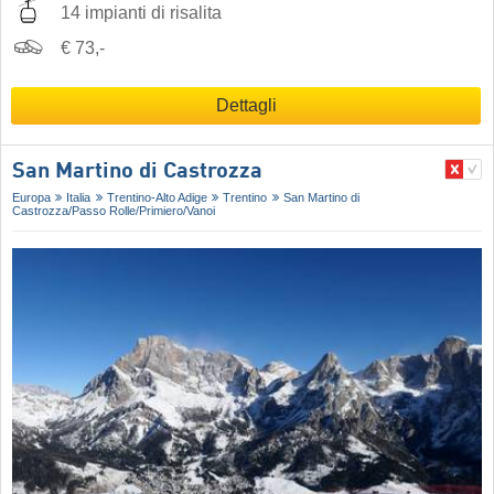
14 impianti di risalita
€ 73,-
Dettagli
San Martino di Castrozza
Europa
Italia
Trentino-Alto Adige
Trentino
San Martino di
Castrozza/​Passo Rolle/​Primiero/​Vanoi