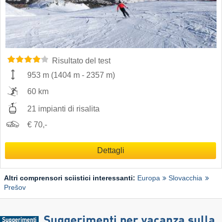
Risultato del test
953 m
(
1404 m
-
2357 m
)
60 km
21 impianti di risalita
€ 70,-
Dettagli
Altri comprensori sciistici interessanti:
Europa
Slovacchia
Prešov
Suggerimenti per vacanza sulla