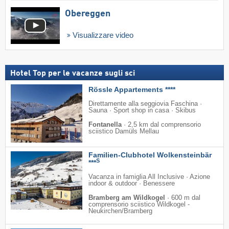
Obereggen
Visualizzare video
Hotel Top per le vacanze sugli sci
Rössle Appartements ****
Direttamente alla seggiovia Faschina ·
Sauna · Sport shop in casa · Skibus
Fontanella
·
2,5 km dal comprensorio
sciistico Damüls Mellau
Familien-Clubhotel Wolkensteinbär
S
***
Vacanza in famiglia All Inclusive · Azione
indoor & outdoor · Benessere
Bramberg am Wildkogel
·
600 m dal
comprensorio sciistico Wildkogel -
Neukirchen/​Bramberg