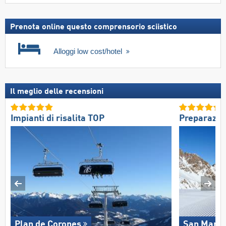
Prenota online questo comprensorio sciistico
Alloggi low cost/hotel
Il meglio delle recensioni
Impianti di risalita TOP
Preparazio
Plan de Corones
San Martin