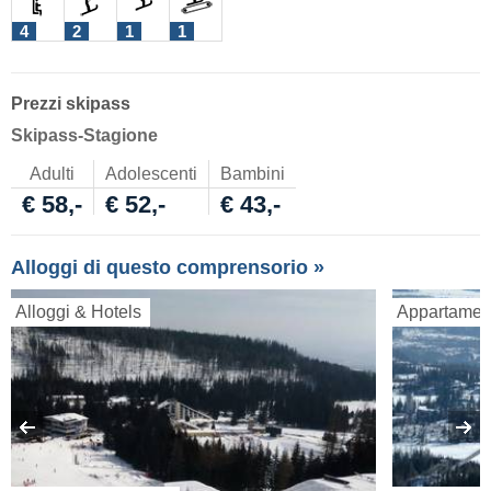
4
2
1
1
Prezzi skipass
Skipass-Stagione
Adulti
Adolescenti
Bambini
€ 58,-
€ 52,-
€ 43,-
Alloggi di questo comprensorio »
Alloggi & Hotels
Appartamen