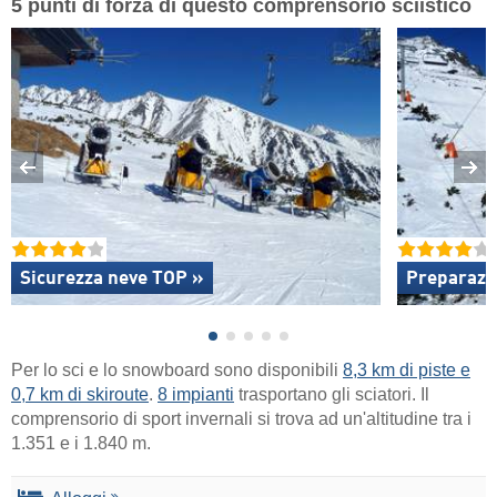
5 punti di forza di questo comprensorio sciistico
Sicurezza neve TOP »
Preparazio
Per lo sci e lo snowboard sono disponibili
8,3 km di piste e
0,7 km di skiroute
.
8 impianti
trasportano gli sciatori. Il
comprensorio di sport invernali si trova ad un'altitudine tra i
1.351 e i 1.840 m.