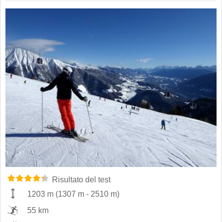
Risultato del test
1203 m
(
1307 m
-
2510 m
)
55 km