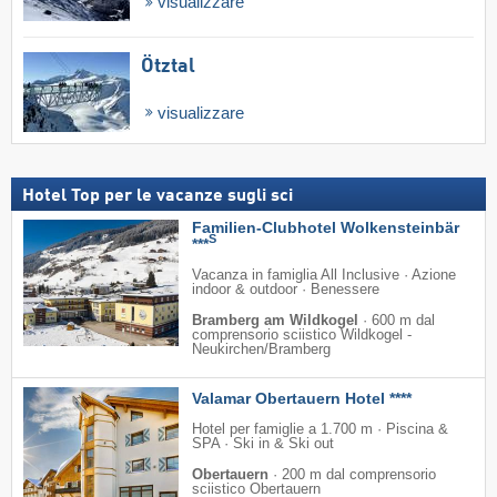
visualizzare
Ötztal
visualizzare
Hotel Top per le vacanze sugli sci
Familien-Clubhotel Wolkensteinbär
S
***
Vacanza in famiglia All Inclusive · Azione
indoor & outdoor · Benessere
Bramberg am Wildkogel
·
600 m dal
comprensorio sciistico Wildkogel -
Neukirchen/​Bramberg
Valamar Obertauern Hotel ****
Hotel per famiglie a 1.700 m · Piscina &
SPA · Ski in & Ski out
Obertauern
·
200 m dal comprensorio
sciistico Obertauern