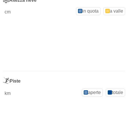
Altezza neve
in quota
a valle
cm
Piste
aperte
totale
km