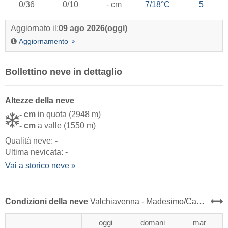
0/36
0/10
- cm
7/18°C
5
Aggiornato il:
09 ago 2026
(oggi)
Aggiornamento
Bollettino neve in dettaglio
Altezze della neve
- cm
in quota (2948 m)
- cm
a valle (1550 m)
Qualità neve:
-
Ultima nevicata:
-
Vai a storico neve »
Condizioni della neve
Valchiavenna - Madesimo/​Campodolcino
oggi
domani
mar