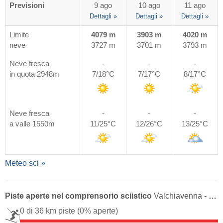
Previsioni
9 ago
10 ago
11 ago
Dettagli »
Dettagli »
Dettagli »
Limite
4079 m
3903 m
4020 m
neve
3727 m
3701 m
3793 m
Neve fresca
-
-
-
in quota 2948m
7/18°C
7/17°C
8/17°C
Neve fresca
-
-
-
a valle 1550m
11/25°C
12/26°C
13/25°C
Meteo sci »
Piste aperte nel comprensorio sciistico
Valchiavenna - Madesimo/​Campodolcino
0 di 36 km piste
(0% aperte)