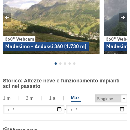
360° Webcam
360° Webc
Madesimo - Andossi 360 (1.730 m)
Madesimo 
Storico: Altezze neve e funzionamento impianti
sci nel passato
Max.
1 m.
3 m.
1 a.
-