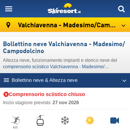
skiresort
Valchiavenna - Madesimo/​Campodolcino
Bollettino neve Valchiavenna - Madesimo/​
Campodolcino
Altezza neve, funzionamento impianti e storico neve del
comprensorio sciistico Valchiavenna - Madesimo/​
Campodolcino
Bollettino neve & Altezza neve
Comprensorio sciistico chiuso
Inizio stagione previsto:
27 nov 2026
km