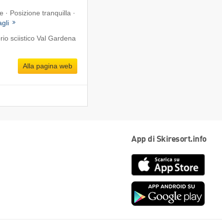
e · Posizione tranquilla ·
agli
io sciistico Val Gardena
Alla pagina web
App di Skiresort.info
App
Store
Goog
play