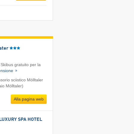
ster
Skibus gratuito per la
ensione
rio sciistico Mölltaler
io Mölltaler)
Alla pagina web
LUXURY SPA HOTEL