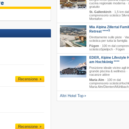
ve
cucina regionale moderna · 
gratuito
St. Gallenkirch
·
1,5 km dal
comprensorio sciistico Silvre
Montafon
Mia Alpina Zillertal Fami
S
Retreat ****
Direttamente sulle piste · V
sciistica per tutta la famiglia
Fügen
·
100 m dal compren
sciisticoSpieljoch - Fügen
EDER, Alpine Lifestyle H
am Hochkönig ****
Posizione ideale vicino agli i
grande piscina & wellness ·
vacanze attive
Recensione
Maria Alm
·
100 m dal
comprensorio sciisticoHochk
Maria Alm/​Dienten/​Mühlbach
Altri Hotel Top
Recensione