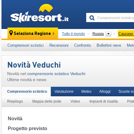
skiresort
Paesi
Seleziona Regione
Tutto il mondo
Russia
Caucaso 
Questo comprensorio sciistico è presente an
Comprensori sciistici
Recensioni
Confronto
Bollettini neve
Met
Novità Veduchi
Novità nel
comprensorio sciistico Veduchi
Ultime novità e news
Comprensorio sciistico
Valutazione
Meteo
Alloggi
Scuole sc
Riepilogo
Mappa delle piste
Video
Impianti di risalita
Pist
Novità
Progetto previsto