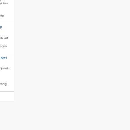
skibus
tta
ly
acanza
sorio
otel
mpianti ·
önig -