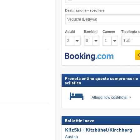
Destinazione - scegliere
Adulti
Bambini
Camere
Tipologia st
Prenota online questo comprensorio
sciistico
Alloggi low cost/hotel
Bollettini neve
KitzSki - Kitzbühel/​Kirchberg
Austria