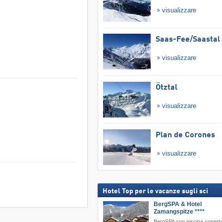
visualizzare
Saas-Fee/​Saastal
visualizzare
Ötztal
visualizzare
Plan de Corones
visualizzare
Hotel Top per le vacanze sugli sci
BergSPA & Hotel
Zamangspitze ****
BergSPA con piscina coperta