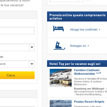
’appartamento a buon
neve,
Cerca
 la tua vacanza!
incl.
skipass
Prenota online questo comprensorio
sciistico
Alloggi low cost/hotel
Noleggio sci
tr.
Hotel Top per le vacanze sugli sci
Familien-Clubhotel
S
Wolkensteinbär ***
Cerca
Vacanza in famiglia All Inclus
Azione indoor & outdoor ·
Benessere
Bramberg am Wildkogel
·
dal comprensorio sciistico W
- Neukirchen/​Bramberg
Pradas Resort Brigels
Direttamente sulle piste ·