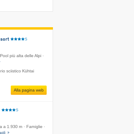
sort
S
Pool più alta delle Alpi ·
o sciistico Kühtai
Alla pagina web
e
S
ta a 1.930 m · Famiglie ·
agli