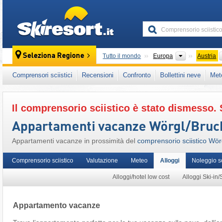
skiresort
Continenti
Seleziona Regione
Tutto il mondo
Europa
Austria
Questo comprensorio sciistico è presente an
Comprensori sciistici
Recensioni
Confronto
Bollettini neve
Met
Austria Occidentale
,
Alpi Austriache
,
Alpi Ori
Il comprensorio sciistico è stato dismesso. 
Appartamenti vacanze Wörgl/​Bruck
Appartamenti vacanze in prossimità del
comprensorio sciistico Wörg
Comprensorio sciistico
Valutazione
Meteo
Alloggi
Noleggio s
Alloggi/hotel low cost
Alloggi Ski-in/
Appartamento vacanze