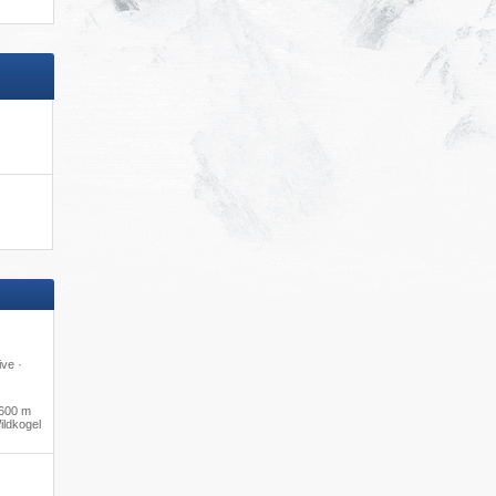
ive ·
600 m
ildkogel