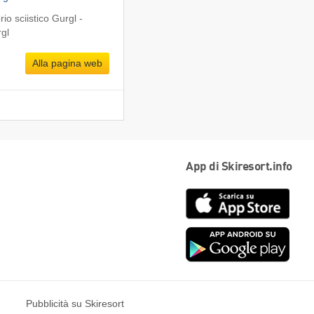
o sciistico Gurgl -
gl
Alla pagina web
App di Skiresort.info
App
Store
Goog
play
Pubblicità su Skiresort