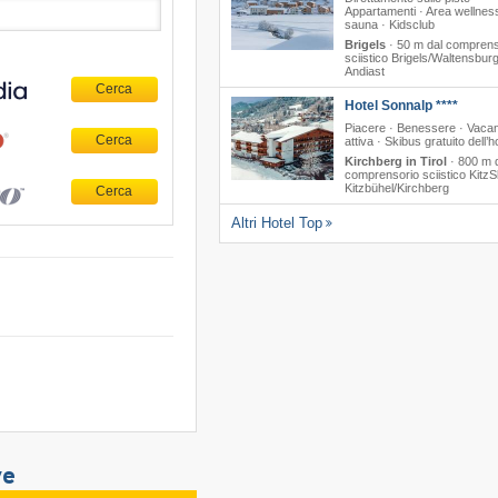
Appartamenti · Area wellnes
sauna · Kidsclub
Brigels
·
50 m dal comprens
sciistico Brigels/​Waltensburg/
Andiast
Hotel Sonnalp ****
Piacere · Benessere · Vaca
attiva · Skibus gratuito dell’h
Kirchberg in Tirol
·
800 m 
comprensorio sciistico KitzSk
Kitzbühel/​Kirchberg
Altri Hotel Top
ve