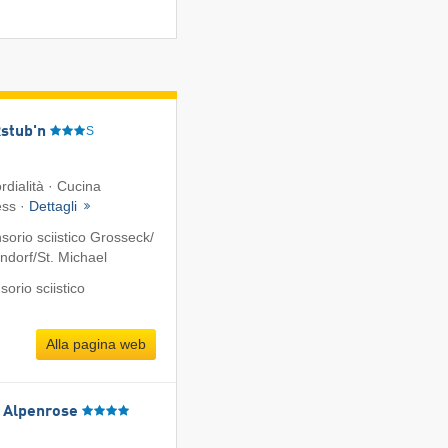
stub'n
S
rdialità · Cucina
ess ·
Dettagli
orio sciistico Grosseck/​
dorf/​St. Michael
orio sciistico
Alla pagina web
l Alpenrose