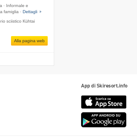
a · Informale e
la famiglia ·
Dettagli
o sciistico Kühtai
Alla pagina web
App di Skiresort.info
App
Store
Goog
play