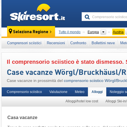
skiresort
Continenti
Seleziona Regione
Tutto il mondo
Europa
Austria
Questo comprensorio sciistico è presente an
Comprensori sciistici
Recensioni
Confronto
Bollettini neve
Met
Austria Occidentale
,
Alpi Austriache
,
Alpi Ori
Il comprensorio sciistico è stato dismesso. 
Case vacanze Wörgl/​Bruckhäusl/​R
Case vacanze in prossimità del
comprensorio sciistico Wörgl/​Bruckh
Comprensorio sciistico
Valutazione
Meteo
Alloggi
Noleggio s
Alloggi/hotel low cost
Alloggi Ski-in
Casa vacanze