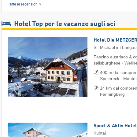
Tutte le recensioni
Hotel Top per le vacanze sugli sci
Hotel Die METZGER
St. Michael im Lungau
Fascino austriaco & co
salisburghese · Welln
400 m dal comprens
Speiereck - Mautern
14 km dal comprens
Fanningberg
Sport & Aktiv Hote
Kühtai