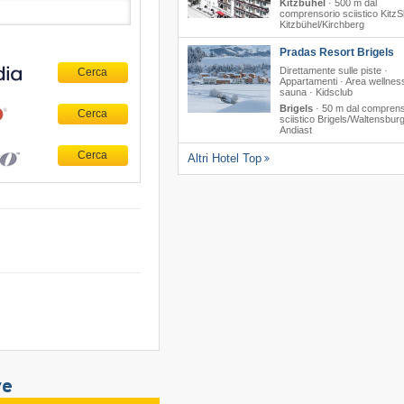
Kitzbühel
·
500 m dal
comprensorio sciistico KitzSk
Kitzbühel/​Kirchberg
Pradas Resort Brigels
Direttamente sulle piste ·
Appartamenti · Area wellnes
sauna · Kidsclub
Brigels
·
50 m dal comprens
sciistico Brigels/​Waltensburg/
Andiast
Altri Hotel Top
ve