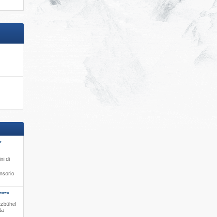
*
ni di
nsorio
****
tzbühel
ta