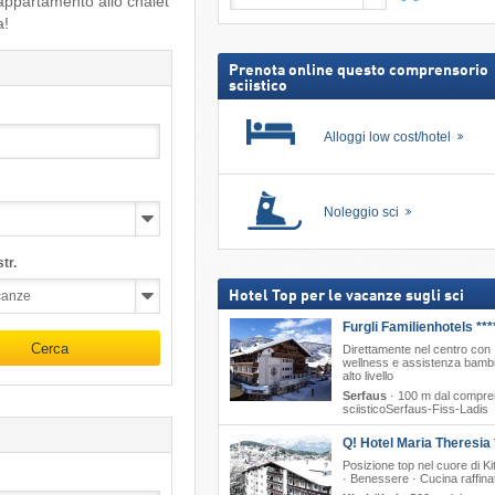
 appartamento allo chalet
neve,
Cerca
a!
incl.
skipass
Prenota online questo comprensorio
sciistico
Alloggi low cost/hotel
Noleggio sci
tr.
Hotel Top per le vacanze sugli sci
Furgli Familienhotels ***
Cerca
Direttamente nel centro con
wellness e assistenza bambi
alto livello
Serfaus
·
100 m dal compre
sciisticoSerfaus-Fiss-Ladis
Q! Hotel Maria Theresia 
Posizione top nel cuore di Ki
· Benessere · Cucina raffina