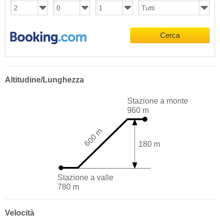
Cerca
Altitudine/Lunghezza
Stazione a monte
960 m
600 m
180 m
Stazione a valle
780 m
Velocità