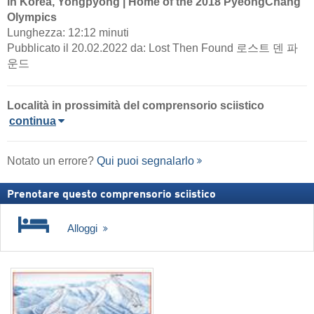
in Korea, Yongpyong | Home of the 2018 PyeongChang
Olympics
Lunghezza: 12:12 minuti
Pubblicato il 20.02.2022 da: Lost Then Found 로스트 덴 파
운드
Località in prossimità del comprensorio sciistico
continua
Notato un errore?
Qui puoi segnalarlo
Prenotare questo comprensorio sciistico
Alloggi