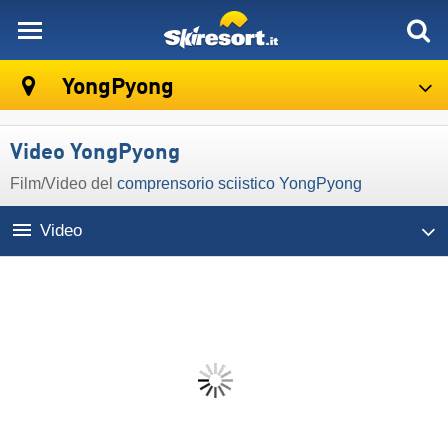
skiresort
YongPyong
Video YongPyong
Film/Video del
comprensorio sciistico YongPyong
Video