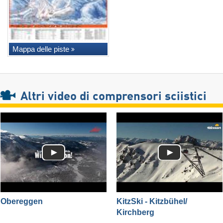
Mappa delle piste
Altri video di comprensori sciistici
Obereggen
KitzSki - Kitzbühel/​
Kirchberg